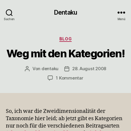
Dentaku
Suchen
Menü
Kategorien
BLOG
Weg mit den Kategorien!
Von
dentaku
28. August 2008
Beitragsautor
Veröffentlichungsdatum
zu
1 Kommentar
Weg
mit
den
Kategorien!
So, ich war die Zweidimensionalität der
Taxonomie hier leid; ab jetzt gibt es Kategorien
nur noch für die verschiedenen Beitragsarten