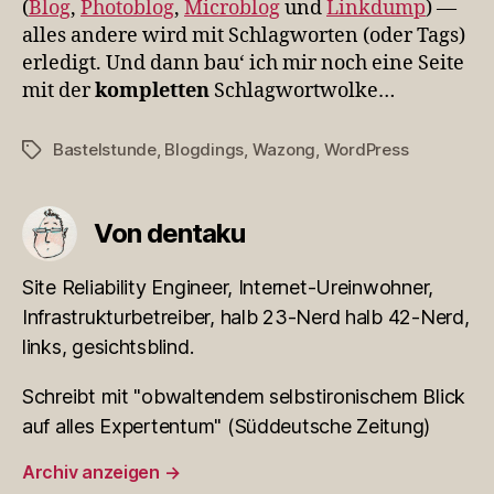
(
Blog
,
Photoblog
,
Microblog
und
Linkdump
) —
alles andere wird mit Schlagworten (oder Tags)
erledigt. Und dann bau‘ ich mir noch eine Seite
mit der
kompletten
Schlagwortwolke…
Bastelstunde
,
Blogdings
,
Wazong
,
WordPress
Schlagwörter
Von dentaku
Site Reliability Engineer, Internet-Ureinwohner,
Infrastrukturbetreiber, halb 23-Nerd halb 42-Nerd,
links, gesichtsblind.
Schreibt mit "obwaltendem selbstironischem Blick
auf alles Expertentum" (Süddeutsche Zeitung)
Archiv anzeigen
→