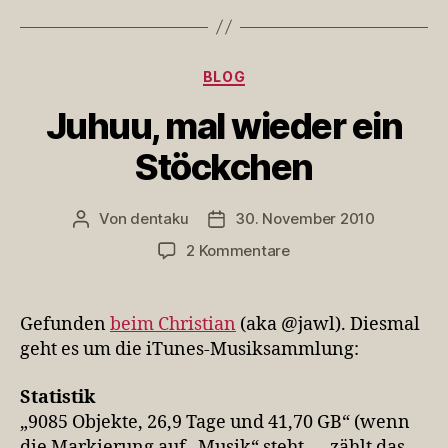
Kategorien
BLOG
Juhuu, mal wieder ein
Stöckchen
Von
dentaku
30. November 2010
Beitragsautor
Veröffentlichungsdatum
zu
2 Kommentare
Juhuu,
mal
wieder
Gefunden
beim Christian
(aka @jawl). Diesmal
ein
geht es um die iTunes-Musiksammlung:
Stöckchen
Statistik
„9085 Objekte, 26,9 Tage und 41,70 GB“ (wenn
die Markierung auf „Musik“ steht — zählt das