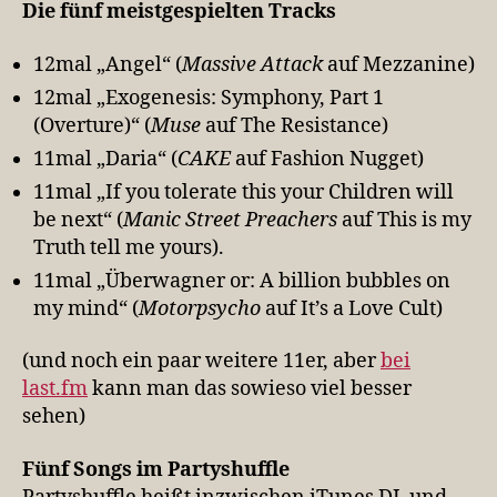
Die fünf meistgespielten Tracks
12mal „Angel“ (
Massive Attack
auf Mezzanine)
12mal „Exogenesis: Symphony, Part 1
(Overture)“ (
Muse
auf The Resistance)
11mal „Daria“ (
CAKE
auf Fashion Nugget)
11mal „If you tolerate this your Children will
be next“ (
Manic Street Preachers
auf This is my
Truth tell me yours).
11mal „Überwagner or: A billion bubbles on
my mind“ (
Motorpsycho
auf It’s a Love Cult)
(und noch ein paar weitere 11er, aber
bei
last.fm
kann man das sowieso viel besser
sehen)
Fünf Songs im Partyshuffle