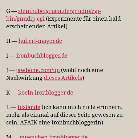
G —
steinhobelgruen.de/gnudip/cgi-
bin/gnudip.cgi
(Experimente für einen bald
erscheinenden Artikel)
H —
hubert-mayer.de
I —
ironbuchblogger.de
J —
jawbone.com/up
(wohl noch eine
Nachwirkung
dieses Artikels
)
K —
koeln.ironblogger.de
L —
lilstar.de
(ich kann mich nicht erinnern,
mehr als einmal auf dieser Seite gewesen zu
sein, AFAIK eine Ironbuchbloggerin)
M —
muenchen.ironblogger.de