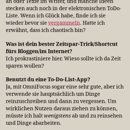
an oder Texte im Writer, und manche Ideen
stecken auch noch in der elektronischen ToDo-
Liste. Wenn ich Glück habe, finde ich sie
wieder bevor sie
vergammeln
. Hatte ich
erwähnt, dass ich chaotisch bin?
Was ist dein bes­ter Zeitspar-Trick/Shortcut
fürs Bloggen/im Internet?
Ich prokrastiniere hier. Wieso sollte ich da Zeit
sparen wollen?
Benutzt du eine To-Do-List-App?
Ja, mit OmniFocus sogar eine sehr gute, aber ich
verwende sie hauptsächlich um Dinge
reinzuschreiben und dann zu vergessen. Um
wirklichen Nutzen daraus ziehen zu können,
müsste ich halt
wenigstens
ab und zu reinsehen
und Dinge abarbeiten.