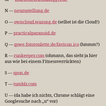
N —
neuzustellung.de
O —
owncloud.wazong.de
(selbst ist die Cloud!)
P —
practicalparanoid.de
Q —
qswe.fotoroulette.de/favicon.ico
(hmmm?)
R —
runkeeper.com
(ohmann, das sieht ja hier
aus wie bei einem Fitnessverrückten)
S —
spon.de
T —
tumblr.com
U — (da habe ich nichts, Chrome schlägt eine
Googlesuche nach „u“ vor)