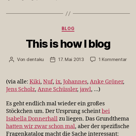
Kategorien
BLOG
This is how I blog
zu
Von
dentaku
17. Mai 2013
1 Kommentar
Beitragsautor
Veröffentlichungsdatum
This
is
how
(via alle:
Kiki
,
Nuf
,
ix
,
Johannes
,
Anke Gröner
,
I
Jens Scholz
,
Anne Schüssler
,
jawl
, …)
blo
Es geht endlich mal wieder ein großes
Stöckchen um. Der Ursprung scheint
bei
Isabella Donnerhall
zu liegen. Das Grundthema
hatten wir zwar schon mal
, aber der spezifische
Fragenkatalog macht die Sache interessant: