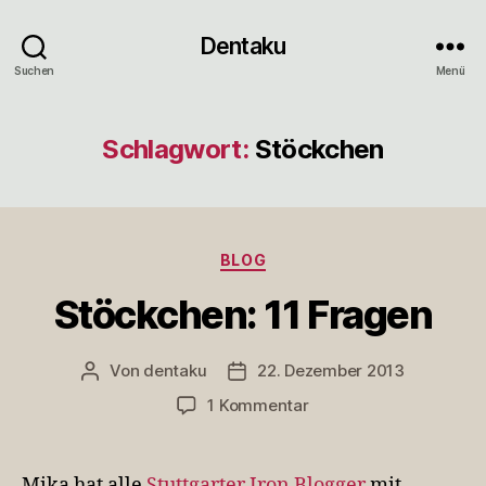
Dentaku
Suchen
Menü
Schlagwort:
Stöckchen
Kategorien
BLOG
Stöckchen: 11 Fragen
Von
dentaku
22. Dezember 2013
Beitragsautor
Veröffentlichungsdatum
zu
1 Kommentar
Stöckchen:
11
Fragen
Mika hat alle
Stuttgarter Iron Blogger
mit