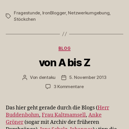
Fragestunde
,
IronBlogger
,
Netzwerkumgebung
,
Schlagwörter
Stöckchen
Kategorien
BLOG
von A bis Z
Von
dentaku
5. November 2013
Beitragsautor
Veröffentlichungsdatum
zu
3 Kommentare
von
A
bis
Das hier geht gerade durch die Blogs (
Herr
Z
Buddenbohm
,
Frau Kaltmamsell
,
Anke
Gröner
(sogar mit Archiv der früheren