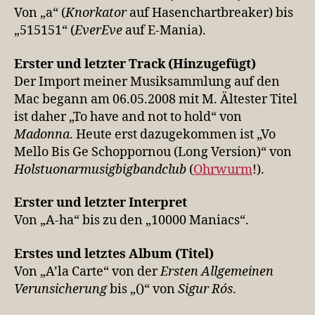
Von „a“ (
Knorkator
auf Hasenchartbreaker) bis
„515151“ (
EverEve
auf E-Mania).
Erster und letzter Track (Hinzugefügt)
Der Import meiner Musiksammlung auf den
Mac begann am 06.05.2008 mit M. Ältester Titel
ist daher „To have and not to hold“ von
Madonna
. Heute erst dazugekommen ist „Vo
Mello Bis Ge Schoppornou (Long Version)“ von
Holstuonarmusigbigbandclub
(
Ohrwurm
!).
Erster und letzter Interpret
Von „A-ha“ bis zu den „10000 Maniacs“.
Erstes und letztes Album (Titel)
Von „A’la Carte“ von der
Ersten Allgemeinen
Verunsicherung
bis „()“ von
Sigur Rós
.