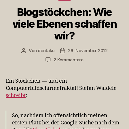
Blogstöckchen: Wie
viele Ebenen schaffen
wir?
Von
dentaku
26. November 2012
Beitragsautor
Veröffentlichungsdatum
zu
2 Kommentare
Blogstöckchen:
Wie
viele
Ein Stöckchen — und ein
Ebenen
Computerbildschirmefraktal! Stefan Waidele
schaffen
schreibt
:
wir?
So, nachdem ich offensichtlich meinen
ersten Platz bei der Google-Suche nach dem