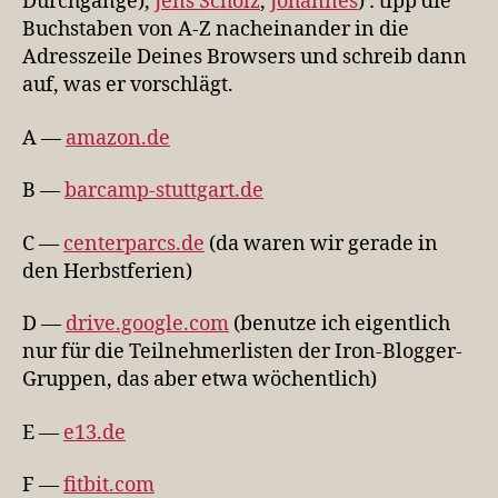
Durchgänge),
Jens Scholz
,
Johannes
) : tipp die
Buchstaben von A-Z nacheinander in die
Adresszeile Deines Browsers und schreib dann
auf, was er vorschlägt.
A —
amazon.de
B —
barcamp-stuttgart.de
C —
centerparcs.de
(da waren wir gerade in
den Herbstferien)
D —
drive.google.com
(benutze ich eigentlich
nur für die Teilnehmerlisten der Iron-Blogger-
Gruppen, das aber etwa wöchentlich)
E —
e13.de
F —
fitbit.com