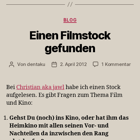
Kategorien
BLOG
Einen Filmstock
gefunden
zu
Von
dentaku
2. April 2012
1 Kommentar
Beitragsautor
Veröffentlichungsdatum
Ein
Fil
gef
Bei
Christian aka jawl
habe ich einen Stock
aufgelesen. Es gibt Fragen zum Thema Film
und Kino:
Gehst Du (noch) ins Kino, oder hat ihm das
Heimkino mit allen seinen Vor- und
Nachteilen da inzwischen den Rang