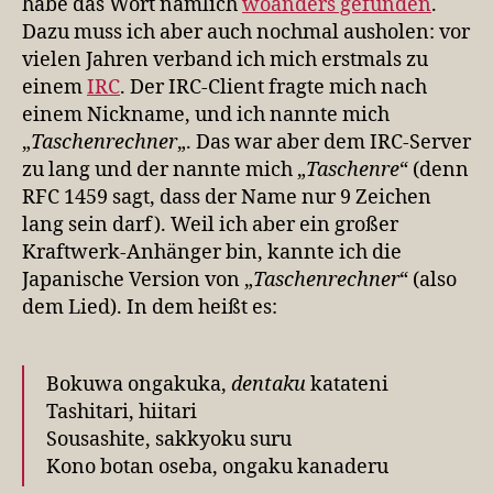
habe das Wort nämlich
woanders gefunden
.
Dazu muss ich aber auch nochmal ausholen: vor
vielen Jahren verband ich mich erstmals zu
einem
IRC
. Der IRC-Client fragte mich nach
einem Nickname, und ich nannte mich
„
Taschenrechner
„. Das war aber dem IRC-Server
zu lang und der nannte mich „
Taschenre
“ (denn
RFC 1459 sagt, dass der Name nur 9 Zeichen
lang sein darf). Weil ich aber ein großer
Kraftwerk-Anhänger bin, kannte ich die
Japanische Version von „
Taschenrechner
“ (also
dem Lied). In dem heißt es:
Bokuwa ongakuka,
dentaku
katateni
Tashitari, hiitari
Sousashite, sakkyoku suru
Kono botan oseba, ongaku kanaderu