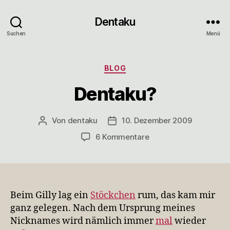
Dentaku
Suchen
Menü
Kategorien
BLOG
Dentaku?
Von
dentaku
10. Dezember 2009
Beitragsautor
Veröffentlichungsdatum
zu
6 Kommentare
Dentaku?
Beim Gilly lag ein
Stöckchen
rum, das kam mir
ganz gelegen. Nach dem Ursprung meines
Nicknames wird nämlich immer
mal
wieder