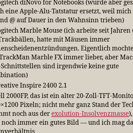
ogitech diNovo for Notebooks (wurde aber ges
h eine Apple-Alu-Tatstatur ersetzt, weil mich [,
 und @ auf Dauer in den Wahnsinn trieben)
ogitech Marble Mouse (ich arbeite seit Jahren 
Trackbällen, hatte mit Mäusen immer
enscheidenentzündungen. Eigentlich mochte
TrackMan Marble FX immer lieber, aber Mac
-Schnittstellen sind irgendwie keine gute
bination)
reative Inspire 2400 2.1
ell 2000FP, das ist ein alter 20-Zoll-TFT-Monit
×1200 Pixeln; nicht mehr ganz Stand der Tec
mmt noch aus der
exolution-Insolvenzmasse
)
 noch immer ein gutes Bild — und ich mag da
enverhältnis