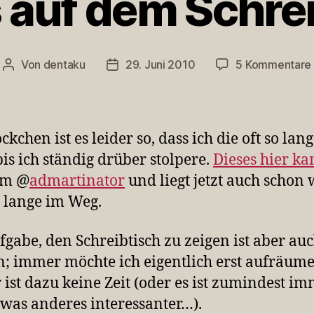
 auf dem Schrei
Von
dentaku
29. Juni 2010
5 Kommentare
Beitragsautor
Veröffentlichungsdatum
ckchen ist es leider so, dass ich die oft so lan
 bis ich ständig drüber stolpere.
Dieses hier k
m @
admartinator
und liegt jetzt auch schon
u lange im Weg.
fgabe, den Schreibtisch zu zeigen ist aber au
; immer möchte ich eigentlich erst aufräum
ist dazu keine Zeit (oder es ist zumindest i
was anderes interessanter…).