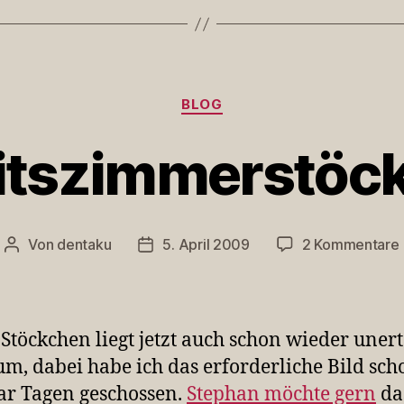
Kategorien
BLOG
itszimmerstöc
Von
dentaku
5. April 2009
2 Kommentare
Beitragsautor
Veröffentlichungsdatum
 Stöckchen liegt jetzt auch schon wieder unert
um, dabei habe ich das erforderliche Bild sch
ar Tagen geschossen.
Stephan möchte gern
da