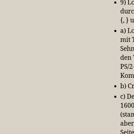
9) L
durc
{, }
a) L
mit 
Sehn
den 
PS/2
Kom
b) C
c) D
1600
(sta
aber
Seit