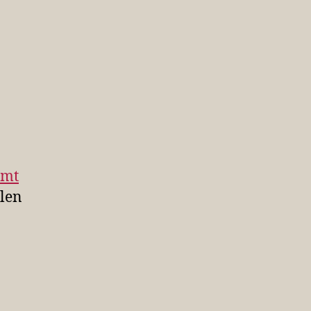
umt
len