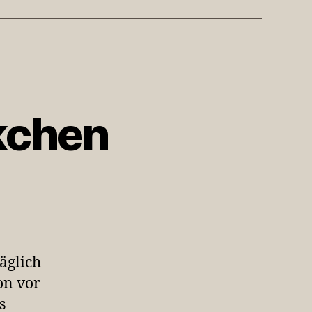
kchen
zu
Arbeitszimmerstöckchen
äglich
on vor
s