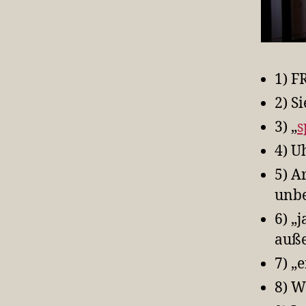
1) F
2) S
3) „
s
4) U
5) A
unbe
6) „
auße
7) „e
8) 