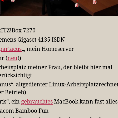
RITZ!Box 7270
iemens Gigaset 4135 ISDN
partacus
„, mein Homeserver
hr (
neu
!)
rbeitsplatz meiner Frau, der bleibt hier mal
rücksichtigt
janus“, altgedienter Linux-Arbeitsplatzrechner
r Betrieb)
ris“, ein
gebrauchtes
MacBook kann fast alle
Wacom Bamboo Fun