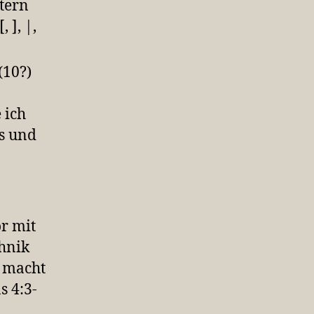
tern
 ], |,
(10?)
 ich
s und
or mit
hnik
, macht
s 4:3-