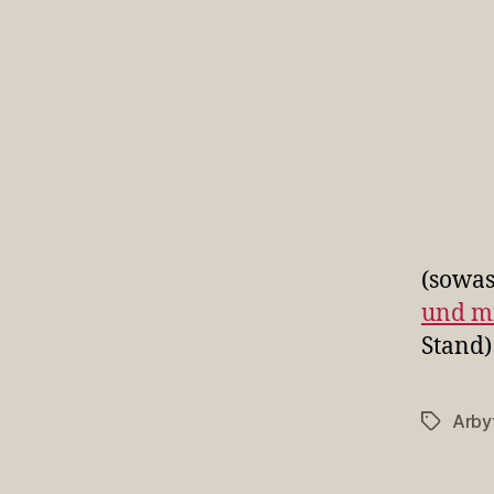
(sowas
und m
Stand)
Arby
Schlagwö