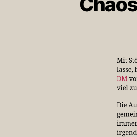
Chaos
Mit Stö
lasse,
DM
vo
viel z
Die Au
gemein
immer 
irgend