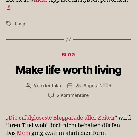
App
#
ist
echt
flickr
Schlagwörter
…
Kategorien
BLOG
Make life worth living
Von
dentaku
25. August 2009
Beitragsautor
Veröffentlichungsdatum
zu
2 Kommentare
Make
life
worth
„
Die erfolgloseste Blogparade aller Zeiten
“ wird
living
ihren Titel wohl doch nicht behalten dürfen.
Das
Mem
ging zwar in ähnlicher Form