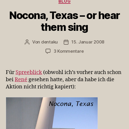
BLOG
Nocona, Texas – or hear
them sing
Von
dentaku
15. Januar 2008
Beitragsautor
Veröffentlichungsdatum
zu
3 Kommentare
Nocona,
Texas
–
Für
Spreeblick
(obwohl ich’s vorher auch schon
or
bei
René
gesehen hatte, aber da habe ich die
hear
Aktion nicht richtig kapiert):
them
sing