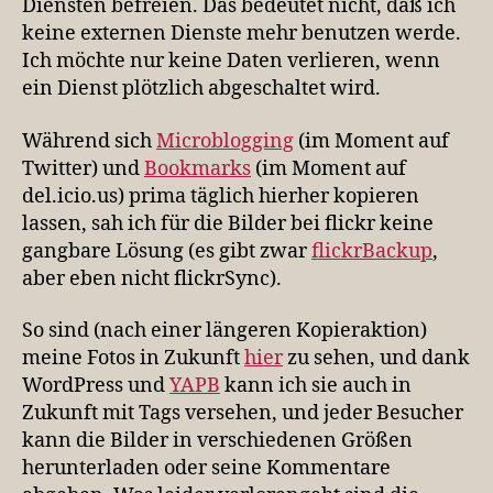
Diensten befreien. Das bedeutet nicht, daß ich
keine externen Dienste mehr benutzen werde.
Ich möchte nur keine Daten verlieren, wenn
ein Dienst plötzlich abgeschaltet wird.
Während sich
Microblogging
(im Moment auf
Twitter) und
Bookmarks
(im Moment auf
del.icio.us) prima täglich hierher kopieren
lassen, sah ich für die Bilder bei flickr keine
gangbare Lösung (es gibt zwar
flickrBackup
,
aber eben nicht flickrSync).
So sind (nach einer längeren Kopieraktion)
meine Fotos in Zukunft
hier
zu sehen, und dank
WordPress und
YAPB
kann ich sie auch in
Zukunft mit Tags versehen, und jeder Besucher
kann die Bilder in verschiedenen Größen
herunterladen oder seine Kommentare