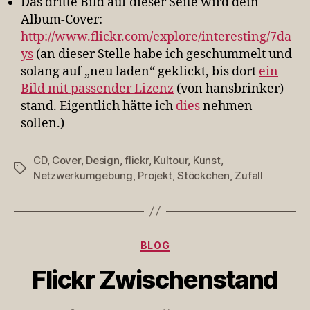
Das dritte Bild auf dieser Seite wird dein
Album-Cover:
http://www.flickr.com/explore/interesting/7da
ys
(an dieser Stelle habe ich geschummelt und
solang auf „neu laden“ geklickt, bis dort
ein
Bild mit passender Lizenz
(von hansbrinker)
stand. Eigentlich hätte ich
dies
nehmen
sollen.)
CD
,
Cover
,
Design
,
flickr
,
Kultour
,
Kunst
,
Schlagwörter
Netzwerkumgebung
,
Projekt
,
Stöckchen
,
Zufall
Kategorien
BLOG
Flickr Zwischenstand