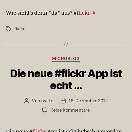
sieht’s
denn
Wie sieht’s denn *da* aus? #
flickr
#
*da*
aus?
flickr
Schlagwörter
#fl…
Kategorien
MICROBLOG
Die neue #flickr App ist
echt …
Von
twitter
18. Dezember 2012
Beitragsautor
Veröffentlichungsdatum
zu
Keine Kommentare
Die
neue
#flickr
Die neue #
flickr
App ist echt hybsch geworden.