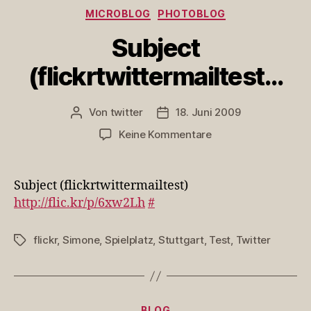
Kategorien
MICROBLOG
PHOTOBLOG
Subject
(flickrtwittermailtest…
Von
twitter
18. Juni 2009
Beitragsautor
Veröffentlichungsdatum
zu
Keine Kommentare
Subject
(flickrtwittermailte
Subject (flickrtwittermailtest)
http://flic.kr/p/6xw2Lh
#
flickr
,
Simone
,
Spielplatz
,
Stuttgart
,
Test
,
Twitter
Schlagwörter
Kategorien
BLOG