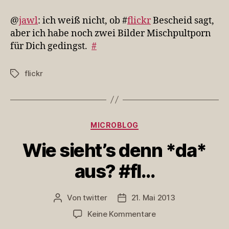
ich
weiß
@
jawl
: ich weiß nicht, ob #
flickr
Bescheid sagt,
nicht,
aber ich habe noch zwei Bilder Mischpultporn
ob
für Dich gedingst.
#
#fl…
flickr
Schlagwörter
Kategorien
MICROBLOG
Wie sieht’s denn *da*
aus? #fl…
Von
twitter
21. Mai 2013
Beitragsautor
Veröffentlichungsdatum
zu
Keine Kommentare
Wie