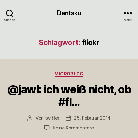
Dentaku
Suchen
Menü
Schlagwort:
flickr
Kategorien
MICROBLOG
@jawl: ich weiß nicht, ob
#fl…
Von
twitter
25. Februar 2014
Beitragsautor
Veröffentlichungsdatum
zu
Keine Kommentare
@jawl: