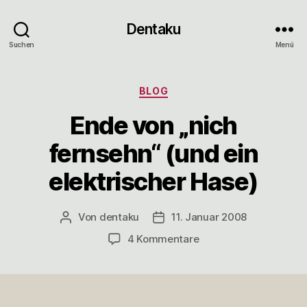
Dentaku
Suchen
Menü
Kategorien
BLOG
Ende von „nich
fernsehn“ (und ein
elektrischer Hase)
Von
dentaku
11. Januar 2008
Beitragsautor
Veröffentlichungsdatum
zu
4 Kommentare
Ende
von
„nich
fernsehn“