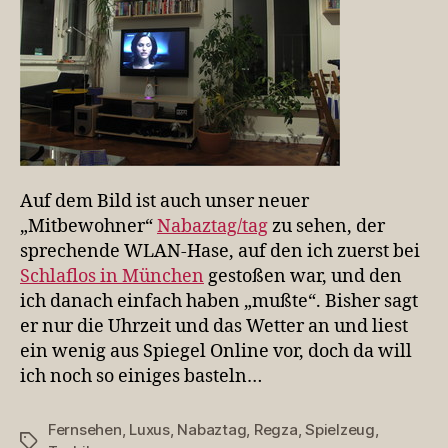
Auf dem Bild ist auch unser neuer
„Mitbewohner“
Nabaztag/tag
zu sehen, der
sprechende WLAN-Hase, auf den ich zuerst bei
Schlaflos in München
gestoßen war, und den
ich danach einfach haben „mußte“. Bisher sagt
er nur die Uhrzeit und das Wetter an und liest
ein wenig aus Spiegel Online vor, doch da will
ich noch so einiges basteln…
Fernsehen
,
Luxus
,
Nabaztag
,
Regza
,
Spielzeug
,
Schlagwörter