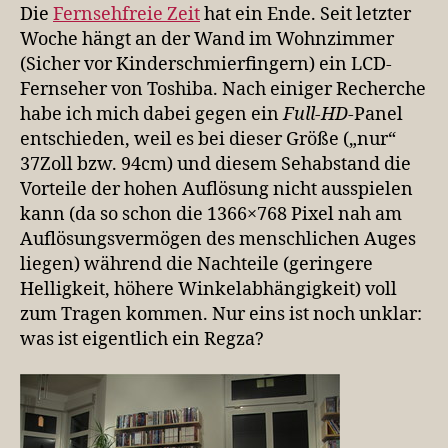
(und
Die
Fernsehfreie Zeit
hat ein Ende. Seit letzter
ein
Woche hängt an der Wand im Wohnzimmer
elektrischer
(Sicher vor Kinderschmierfingern) ein LCD-
Hase)
Fernseher von Toshiba. Nach einiger Recherche
habe ich mich dabei gegen ein
Full-HD
-Panel
entschieden, weil es bei dieser Größe („nur“
37Zoll bzw. 94cm) und diesem Sehabstand die
Vorteile der hohen Auflösung nicht ausspielen
kann (da so schon die 1366×768 Pixel nah am
Auflösungsvermögen des menschlichen Auges
liegen) während die Nachteile (geringere
Helligkeit, höhere Winkelabhängigkeit) voll
zum Tragen kommen. Nur eins ist noch unklar:
was ist eigentlich ein Regza?