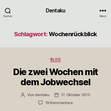
Dentaku
Suchen
Menü
Schlagwort:
Wochenrückblick
Kategorien
BLOG
Die zwei Wochen mit
dem Jobwechsel
Von
dentaku
17. Oktober 2015
Beitragsautor
Veröffentlichungsdatum
zu
19 Kommentare
Die