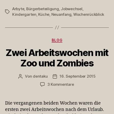
Arbyte
,
Bürgerbeteiligung
,
Jobwechsel
,
Schlagwörter
Kindergarten
,
Küche
,
Neuanfang
,
Wochenrückblick
Kategorien
BLOG
Zwei Arbeitswochen mit
Zoo und Zombies
Von
dentaku
16. September 2015
Beitragsautor
Veröffentlichungsdatum
zu
3 Kommentare
Zwei
Arbeitswochen
mit
Die vergangenen beiden Wochen waren die
Zoo
ersten zwei Arbeitswochen nach dem Urlaub.
und