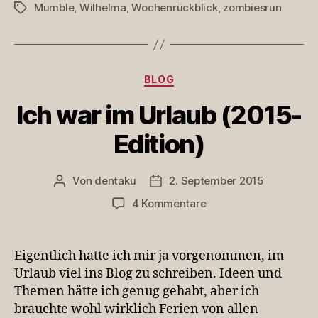
Mumble
,
Wilhelma
,
Wochenrückblick
,
zombiesrun
Schlagwörter
Kategorien
BLOG
Ich war im Urlaub (2015-
Edition)
Von
dentaku
2. September 2015
Beitragsautor
Veröffentlichungsdatum
zu
4 Kommentare
Ich
war
im
Eigentlich hatte ich mir ja vorgenommen, im
Urlaub
Urlaub viel ins Blog zu schreiben. Ideen und
(2015-
Themen hätte ich genug gehabt, aber ich
Edition)
brauchte wohl wirklich Ferien von allen