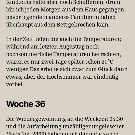
Kind.eins hatte aber noch Schulferien, drum
Zombies
bin ich jeden Morgen aus dem Haus gegangen,
bevor irgendein anderes Familienmitglied
überhaupt aus dem Bett gekrochen kam.
In der Zeit fielen die auch die Temperaturen;
während am letzten Augusttag noch
hochsommerliche Temperaturen herrschten,
waren es nur zwei Tage später schon 20°C
weniger. Das erholte sich zwar zum Glück dann
etwas, aber der Hochsommer war eindeutig
vorbei.
Woche 36
Die Wiedergewöhnung an die Weckzeit 05:30
und die Aufarbeitung unzähliger ungelesener
Mails (ok, 2866) haben mich dann die ganze