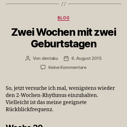
Kategorien
BLOG
Zwei Wochen mit zwei
Geburtstagen
Von
dentaku
6. August 2015
Beitragsautor
Veröffentlichungsdatum
zu
Keine Kommentare
Zwei
Wochen
mit
So, jetzt versuche ich mal, wenigstens wieder
zwei
den 2-Wochen-Rhythmus einzuhalten.
Geburtstagen
Vielleicht ist das meine geeignete
Rückblickfrequenz.