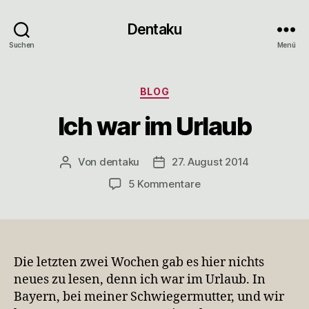
Dentaku
Suchen
Menü
Kategorien
BLOG
Ich war im Urlaub
Von
dentaku
27. August 2014
Beitragsautor
Veröffentlichungsdatum
zu
5 Kommentare
Ich
war
im
Urlaub
Die letzten zwei Wochen gab es hier nichts
neues zu lesen, denn ich war im Urlaub. In
Bayern, bei meiner Schwiegermutter, und wir