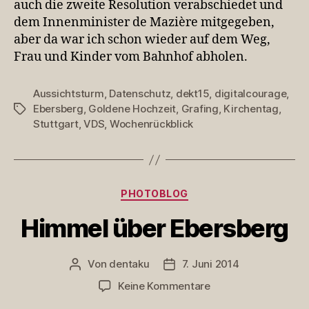
auch die zweite Resolution verabschiedet und
dem Innenminister de Mazière mitgegeben,
aber da war ich schon wieder auf dem Weg,
Frau und Kinder vom Bahnhof abholen.
Aussichtsturm
,
Datenschutz
,
dekt15
,
digitalcourage
,
Ebersberg
,
Goldene Hochzeit
,
Grafing
,
Kirchentag
,
Schlagwörter
Stuttgart
,
VDS
,
Wochenrückblick
Kategorien
PHOTOBLOG
Himmel über Ebersberg
Von
dentaku
7. Juni 2014
Beitragsautor
Veröffentlichungsdatum
zu
Keine Kommentare
Himmel