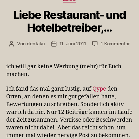
Liebe Restaurant- und
Hotelbetreiber,…
zu
Von
dentaku
11. Juni 2011
1 Kommentar
Beitragsautor
Veröffentlichungsdatum
Lieb
Res
und
ich will gar keine Werbung (mehr) für Euch
Hote
machen.
…
Ich fand das mal ganz lustig, auf
Qype
den
Orten, an denen es mir gut gefallen hatte,
Bewertungen zu schreiben. Sonderlich aktiv
war ich da nie. Nur 12 Beiträge kamen im Laufe
der Zeit zusammen. Verrisse oder Beschwerden
waren nicht dabei. Aber das reicht schon, um
immer mal wieder nervige Post zu bekommen.