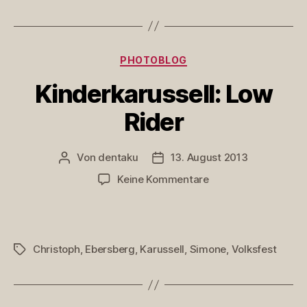
Kategorien
PHOTOBLOG
Kinderkarussell: Low
Rider
Von
dentaku
13. August 2013
Beitragsautor
Veröffentlichungsdatum
zu
Keine Kommentare
Kinderkarussell:
Low
Rider
Christoph
,
Ebersberg
,
Karussell
,
Simone
,
Volksfest
Schlagwörter