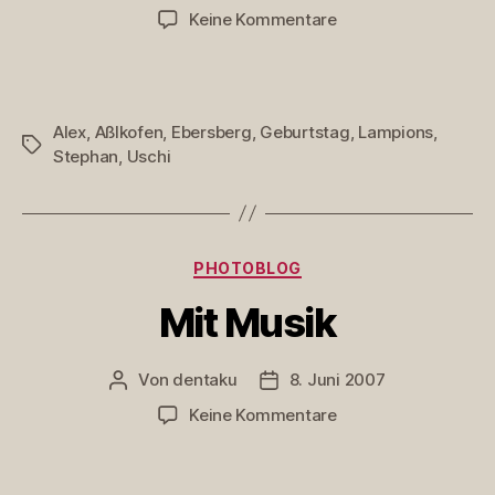
zu
Keine Kommentare
Unter
Lampions
Alex
,
Aßlkofen
,
Ebersberg
,
Geburtstag
,
Lampions
,
Schlagwörter
Stephan
,
Uschi
Kategorien
PHOTOBLOG
Mit Musik
Von
dentaku
8. Juni 2007
Beitragsautor
Veröffentlichungsdatum
zu
Keine Kommentare
Mit
Musik