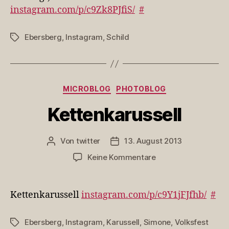
instagram.com/p/c9Zk8PJfiS/
#
Ebersberg
,
Instagram
,
Schild
Schlagwörter
Kategorien
MICROBLOG
PHOTOBLOG
Kettenkarussell
Von
twitter
13. August 2013
Beitragsautor
Veröffentlichungsdatum
zu
Keine Kommentare
Kettenkarussell
Kettenkarussell
instagram.com/p/c9Y1jFJfhb/
#
Ebersberg
,
Instagram
,
Karussell
,
Simone
,
Volksfest
Schlagwörter