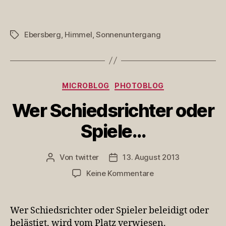
über
Ebersberg
Ebersberg
,
Himmel
,
Sonnenuntergang
Schlagwörter
Kategorien
MICROBLOG
PHOTOBLOG
Wer Schiedsrichter oder
Spiele…
Von
twitter
13. August 2013
Beitragsautor
Veröffentlichungsdatum
zu
Keine Kommentare
Wer
Schiedsrichter
oder
Wer Schiedsrichter oder Spieler beleidigt oder
Spiele…
belästigt, wird vom Platz verwiesen.