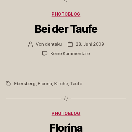
Kategorien
PHOTOBLOG
Bei der Taufe
Von
dentaku
28. Juni 2009
Beitragsautor
Veröffentlichungsdatum
zu
Keine Kommentare
Bei
der
Taufe
Ebersberg
,
Florina
,
Kirche
,
Taufe
Schlagwörter
Kategorien
PHOTOBLOG
Florina