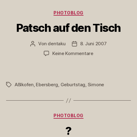
Kategorien
PHOTOBLOG
Patsch auf den Tisch
Von
dentaku
8. Juni 2007
Beitragsautor
Veröffentlichungsdatum
zu
Keine Kommentare
Patsch
auf
den
Tisch
Aßlkofen
,
Ebersberg
,
Geburtstag
,
Simone
Schlagwörter
Kategorien
PHOTOBLOG
?