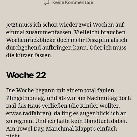
zu
Keine Kommentare
Zwei
Wochen
mit
Jetzt muss ich schon wieder zwei Wochen auf
einer
einmal zusammenfassen. Vielleicht brauchen
Goldenen
Wochenrückblicke doch mehr Disziplin als ich
Hochzeit
durchgehend aufbringen kann. Oder ich muss
und
die kürzer fassen.
einem
Kirchentag
Woche 22
Die Woche begann mit einem total faulen
Pfingstmontag, und als wir am Nachmittag doch
mal das Haus verließen (die Kinder wollten
etwas radfahren), da fing es augenblicklich an
zu regnen. Und ich hatte kein Handtuch dabei.
Am Towel Day. Manchmal klappt’s einfach
nicht.