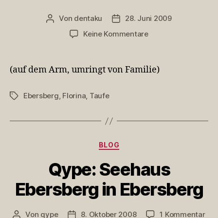
Von
dentaku
28. Juni 2009
Beitragsautor
Veröffentlichungsdatum
zu
Keine Kommentare
Florina
(auf dem Arm, umringt von Familie)
Ebersberg
,
Florina
,
Taufe
Schlagwörter
Kategorien
BLOG
Qype: Seehaus
Ebersberg in Ebersberg
zu
Von
qype
8. Oktober 2008
1 Kommentar
Beitragsautor
Veröffentlichungsdatum