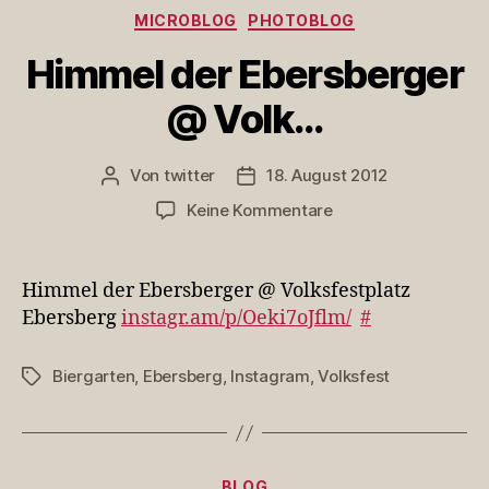
Kategorien
MICROBLOG
PHOTOBLOG
Himmel der Ebersberger
@ Volk…
Von
twitter
18. August 2012
Beitragsautor
Veröffentlichungsdatum
zu
Keine Kommentare
Himmel
der
Ebersberger
Himmel der Ebersberger @ Volksfestplatz
@
Ebersberg
instagr.am/p/Oeki7oJflm/
#
Volk…
Biergarten
,
Ebersberg
,
Instagram
,
Volksfest
Schlagwörter
Kategorien
BLOG