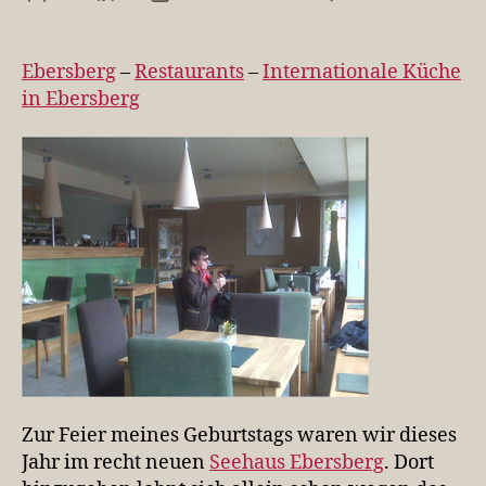
Qyp
See
Ebe
Ebersberg
–
Restaurants
–
Internationale Küche
in
in Ebersberg
Ebe
Zur Feier meines Geburtstags waren wir dieses
Jahr im recht neuen
Seehaus Ebersberg
. Dort