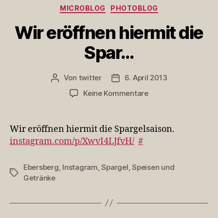
Kategorien
MICROBLOG
PHOTOBLOG
Wir eröffnen hiermit die
Spar…
Von
twitter
6. April 2013
Beitragsautor
Veröffentlichungsdatum
zu
Keine Kommentare
Wir
eröffnen
hiermit
Wir eröffnen hiermit die Spargelsaison.
die
instagram.com/p/XwvI4LJfvH/
#
Spar…
Ebersberg
,
Instagram
,
Spargel
,
Speisen und
Schlagwörter
Getränke