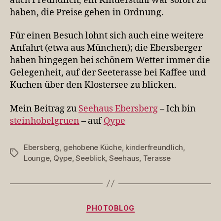
auch Freundlich, ein Kinderstuhl war sofort zu
haben, die Preise gehen in Ordnung.
Für einen Besuch lohnt sich auch eine weitere
Anfahrt (etwa aus München); die Ebersberger
haben hingegen bei schönem Wetter immer die
Gelegenheit, auf der Seeterasse bei Kaffee und
Kuchen über den Klostersee zu blicken.
Mein Beitrag zu
Seehaus Ebersberg
– Ich bin
steinhobelgruen
– auf
Qype
Ebersberg
,
gehobene Küche
,
kinderfreundlich
,
Schlagwörter
Lounge
,
Qype
,
Seeblick
,
Seehaus
,
Terasse
Kategorien
PHOTOBLOG