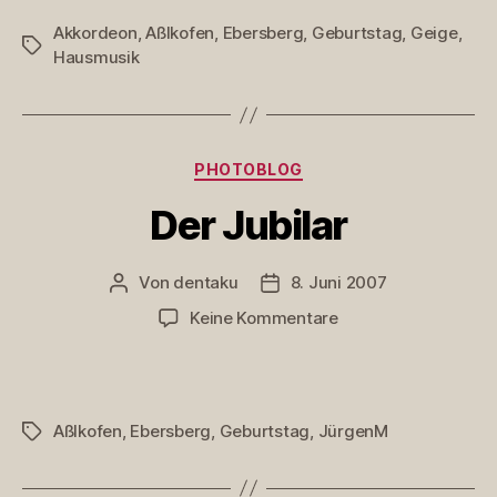
Akkordeon
,
Aßlkofen
,
Ebersberg
,
Geburtstag
,
Geige
,
Schlagwörter
Hausmusik
Kategorien
PHOTOBLOG
Der Jubilar
Von
dentaku
8. Juni 2007
Beitragsautor
Veröffentlichungsdatum
zu
Keine Kommentare
Der
Jubilar
Aßlkofen
,
Ebersberg
,
Geburtstag
,
JürgenM
Schlagwörter