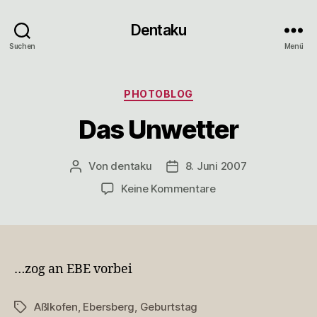
Dentaku
Suchen
Menü
Kategorien
PHOTOBLOG
Das Unwetter
Von
dentaku
8. Juni 2007
Beitragsautor
Veröffentlichungsdatum
zu
Keine Kommentare
Das
Unwetter
…zog an EBE vorbei
Aßlkofen
,
Ebersberg
,
Geburtstag
Schlagwörter