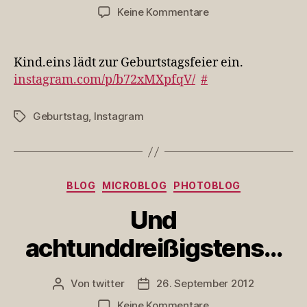
zu
Keine Kommentare
Kind.eins
lädt
zur
Kind.eins lädt zur Geburtstagsfeier ein.
Geburtstag…
instagram.com/p/b72xMXpfqV/
#
Geburtstag
,
Instagram
Schlagwörter
Kategorien
BLOG
MICROBLOG
PHOTOBLOG
Und
achtunddreißigstens…
Von
twitter
26. September 2012
Beitragsautor
Veröffentlichungsdatum
zu
Keine Kommentare