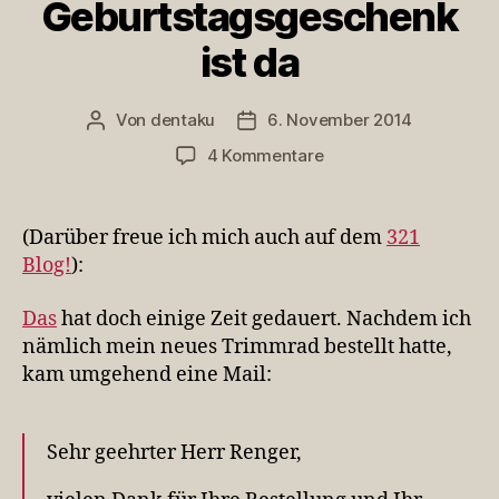
Geburtstagsgeschenk
ist da
Von
dentaku
6. November 2014
Beitragsautor
Veröffentlichungsdatum
zu
4 Kommentare
Mein
Geburtstagsgeschenk
ist
(Darüber freue ich mich auch auf dem
321
da
Blog!
):
Das
hat doch einige Zeit gedauert. Nachdem ich
nämlich mein neues Trimmrad bestellt hatte,
kam umgehend eine Mail:
Sehr geehrter Herr Renger,