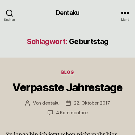
Dentaku
Suchen
Menü
Schlagwort:
Geburtstag
Kategorien
BLOG
Verpasste Jahrestage
Von
dentaku
22. Oktober 2017
Beitragsautor
Veröffentlichungsdatum
zu
4 Kommentare
Verpasste
Jahrestage
Zu lange bin ich jetzt schon nicht mehr hier