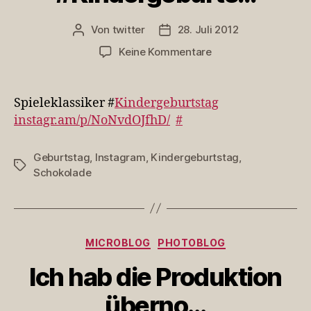
Von
twitter
28. Juli 2012
Beitragsautor
Veröffentlichungsdatum
zu
Keine Kommentare
Spieleklassiker
#Kindergeburts…
Spieleklassiker #
Kindergeburtstag
instagr.am/p/NoNvdOJfhD/
#
Geburtstag
,
Instagram
,
Kindergeburtstag
,
Schlagwörter
Schokolade
Kategorien
MICROBLOG
PHOTOBLOG
Ich hab die Produktion
überno…