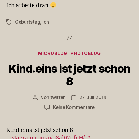
Ich arbeite dran
Geburtstag
,
Ich
Schlagwörter
Kategorien
MICROBLOG
PHOTOBLOG
Kind.eins ist jetzt schon
8
Von
twitter
27. Juli 2014
Beitragsautor
Veröffentlichungsdatum
zu
Keine Kommentare
Kind.eins
ist
jetzt
Kind.eins ist jetzt schon 8
schon
instagram.com/p/q8al07pfgH/
#