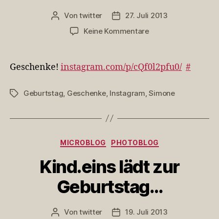
Von
twitter
27. Juli 2013
Beitragsautor
Veröffentlichungsdatum
zu
Keine Kommentare
Geschenke!
Geschenke!
instagram.com/p/cQf0l2pfu0/
#
Geburtstag
,
Geschenke
,
Instagram
,
Simone
Schlagwörter
Kategorien
MICROBLOG
PHOTOBLOG
Kind.eins lädt zur
Geburtstag…
Von
twitter
19. Juli 2013
Beitragsautor
Veröffentlichungsdatum