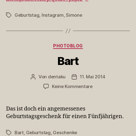
8
Geburtstag
,
Instagram
,
Simone
Schlagwörter
Kategorien
PHOTOBLOG
Bart
Von
dentaku
11. Mai 2014
Beitragsautor
Veröffentlichungsdatum
zu
Keine Kommentare
Bart
Das ist doch ein angemessenes
Geburtstagsgeschenk für einen Fünfjährigen.
Bart
,
Geburtstag
,
Geschenke
Schlagwörter