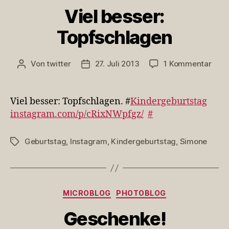
Viel besser:
Topfschlagen
zu
Von
twitter
27. Juli 2013
1 Kommentar
Beitragsautor
Veröffentlichungsdatum
Viel
bess
Topf
Viel besser: Topfschlagen. #
Kindergeburtstag
instagram.com/p/cRixNWpfgz/
#
Geburtstag
,
Instagram
,
Kindergeburtstag
,
Simone
Schlagwörter
Kategorien
MICROBLOG
PHOTOBLOG
Geschenke!