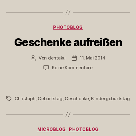
Kategorien
PHOTOBLOG
Geschenke aufreißen
Von
dentaku
11. Mai 2014
Beitragsautor
Veröffentlichungsdatum
zu
Keine Kommentare
Geschenke
aufreißen
Christoph
,
Geburtstag
,
Geschenke
,
Kindergeburtstag
Schlagwörter
Kategorien
MICROBLOG
PHOTOBLOG