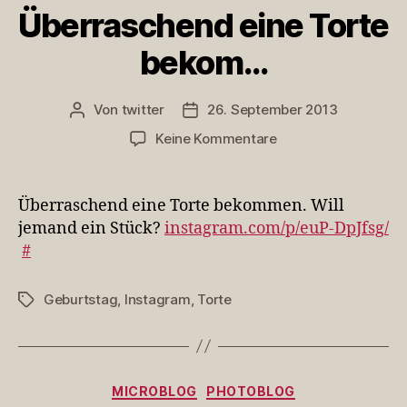
Überraschend eine Torte
bekom…
Von
twitter
26. September 2013
Beitragsautor
Veröffentlichungsdatum
zu
Keine Kommentare
Überraschend
eine
Torte
Überraschend eine Torte bekommen. Will
bekom…
jemand ein Stück?
instagram.com/p/euP-DpJfsg/
#
Geburtstag
,
Instagram
,
Torte
Schlagwörter
Kategorien
MICROBLOG
PHOTOBLOG