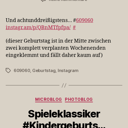
Und
achtunddreißigsten
Und achtunddreißigstens… #
609060
instagr.am/p/QBnMTfpfpa/
#
(dieser Geburtstag ist in der Mitte zwischen
zwei komplett verplanten Wochenenden
eingeklemmt und fällt daher kaum auf)
609060
,
Geburtstag
,
Instagram
Schlagwörter
Kategorien
MICROBLOG
PHOTOBLOG
Spieleklassiker
#Kindergeburts…