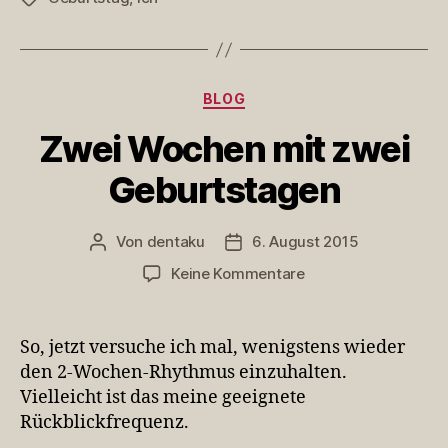
Kategorien
BLOG
Zwei Wochen mit zwei
Geburtstagen
Von
dentaku
6. August 2015
Beitragsautor
Veröffentlichungsdatum
zu
Keine Kommentare
Zwei
Wochen
mit
So, jetzt versuche ich mal, wenigstens wieder
zwei
den 2-Wochen-Rhythmus einzuhalten.
Geburtstagen
Vielleicht ist das meine geeignete
Rückblickfrequenz.