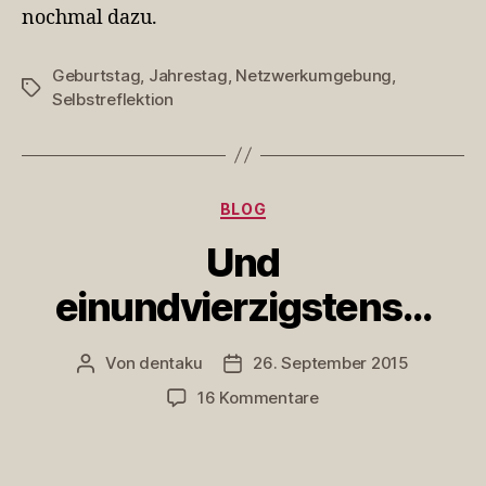
nochmal dazu.
Geburtstag
,
Jahrestag
,
Netzwerkumgebung
,
Schlagwörter
Selbstreflektion
Kategorien
BLOG
Und
einundvierzigstens…
Von
dentaku
26. September 2015
Beitragsautor
Veröffentlichungsdatum
zu
16 Kommentare
Und
einundvierzigstens…