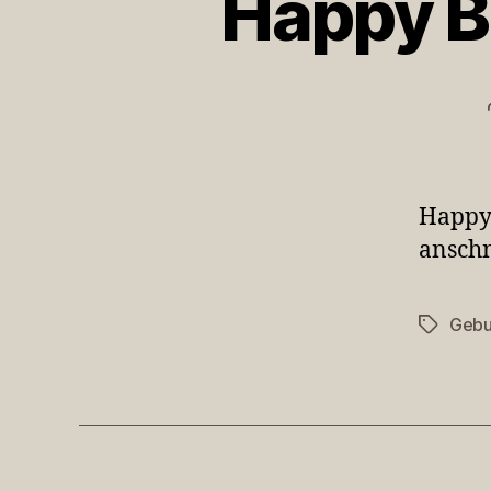
Happy Bi
Happy 
ansch
Gebu
Schlagwö