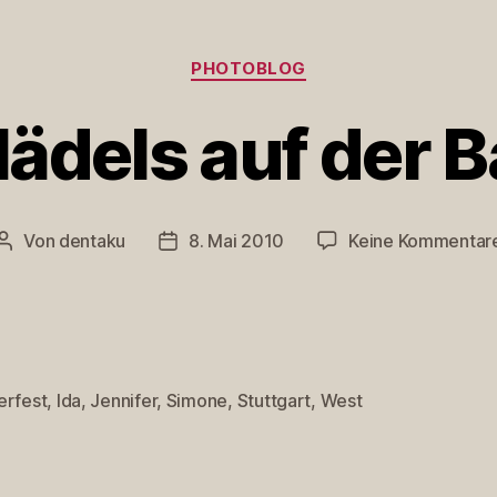
Kategorien
PHOTOBLOG
ädels auf der 
Von
dentaku
8. Mai 2010
Keine Kommentar
Beitragsautor
Veröffentlichungsdatum
erfest
,
Ida
,
Jennifer
,
Simone
,
Stuttgart
,
West
rter