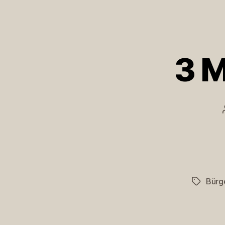
3 M
Bürg
Schlagwö