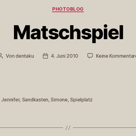
Kategorien
PHOTOBLOG
Matschspiel
Von
dentaku
4. Juni 2010
Keine Kommentar
Beitragsautor
Veröffentlichungsdatum
,
Jennifer
,
Sandkasten
,
Simone
,
Spielplatz
rter