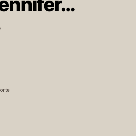
Jennifer…
zu
e
Happy
Birthday,
Liebe
Jennifer…
orte