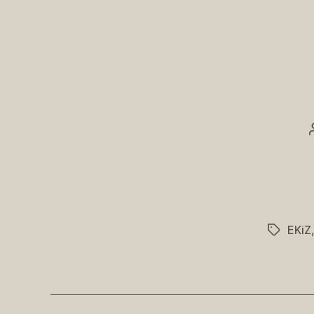
EKiZ
Schlagwö