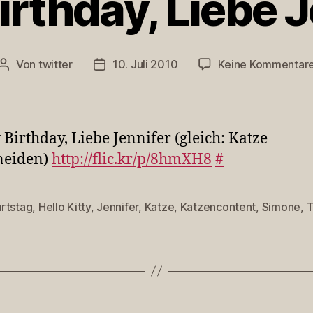
rthday, Liebe 
Von
twitter
10. Juli 2010
Keine Kommentar
Beitragsautor
Veröffentlichungsdatum
Birthday, Liebe Jennifer (gleich: Katze
neiden)
http://flic.kr/p/8hmXH8
#
rtstag
,
Hello Kitty
,
Jennifer
,
Katze
,
Katzencontent
,
Simone
,
T
rter