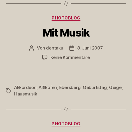
Kategorien
PHOTOBLOG
Mit Musik
Von
dentaku
8. Juni 2007
Beitragsautor
Veröffentlichungsdatum
zu
Keine Kommentare
Mit
Musik
Akkordeon
,
Aßlkofen
,
Ebersberg
,
Geburtstag
,
Geige
,
Schlagwörter
Hausmusik
Kategorien
PHOTOBLOG