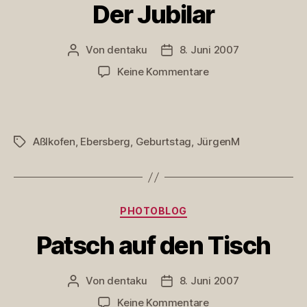
Der Jubilar
Von
dentaku
8. Juni 2007
Beitragsautor
Veröffentlichungsdatum
zu
Keine Kommentare
Der
Jubilar
Aßlkofen
,
Ebersberg
,
Geburtstag
,
JürgenM
Schlagwörter
Kategorien
PHOTOBLOG
Patsch auf den Tisch
Von
dentaku
8. Juni 2007
Beitragsautor
Veröffentlichungsdatum
zu
Keine Kommentare