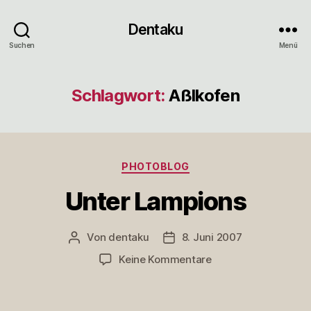
Dentaku
Suchen
Menü
Schlagwort:
Aßlkofen
Kategorien
PHOTOBLOG
Unter Lampions
Von
dentaku
8. Juni 2007
Beitragsautor
Veröffentlichungsdatum
zu
Keine Kommentare
Unter
Lampions