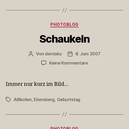
Kategorien
PHOTOBLOG
Schaukeln
Von
dentaku
8. Juni 2007
Beitragsautor
Veröffentlichungsdatum
zu
Keine Kommentare
Schaukeln
Immer nur kurz im Bild…
Aßlkofen
,
Ebersberg
,
Geburtstag
Schlagwörter
Kategorien
PHOTOBLOG