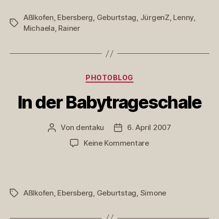
Aßlkofen
,
Ebersberg
,
Geburtstag
,
JürgenZ
,
Lenny
,
Schlagwörter
Michaela
,
Rainer
Kategorien
PHOTOBLOG
In der Babytrageschale
Von
dentaku
6. April 2007
Beitragsautor
Veröffentlichungsdatum
zu
Keine Kommentare
In
der
Babytrageschale
Aßlkofen
,
Ebersberg
,
Geburtstag
,
Simone
Schlagwörter