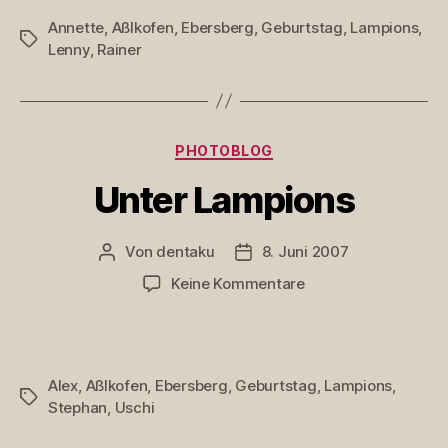
Annette
,
Aßlkofen
,
Ebersberg
,
Geburtstag
,
Lampions
,
Schlagwörter
Lenny
,
Rainer
Kategorien
PHOTOBLOG
Unter Lampions
Von
dentaku
8. Juni 2007
Beitragsautor
Veröffentlichungsdatum
zu
Keine Kommentare
Unter
Lampions
Alex
,
Aßlkofen
,
Ebersberg
,
Geburtstag
,
Lampions
,
Schlagwörter
Stephan
,
Uschi