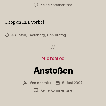
zu
Keine Kommentare
Das
Unwetter
…zog an EBE vorbei
Aßlkofen
,
Ebersberg
,
Geburtstag
Schlagwörter
Kategorien
PHOTOBLOG
Anstoßen
Von
dentaku
8. Juni 2007
Beitragsautor
Veröffentlichungsdatum
zu
Keine Kommentare
Anstoßen