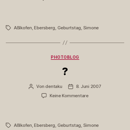
Patsch
auf
den
Tisch
Aßlkofen
,
Ebersberg
,
Geburtstag
,
Simone
Schlagwörter
Kategorien
PHOTOBLOG
?
Von
dentaku
8. Juni 2007
Beitragsautor
Veröffentlichungsdatum
zu
Keine Kommentare
?
Aßlkofen
,
Ebersberg
,
Geburtstag
,
Simone
Schlagwörter