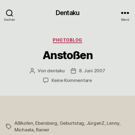
Dentaku
Suchen
Menü
Kategorien
PHOTOBLOG
Anstoßen
Von
dentaku
8. Juni 2007
Beitragsautor
Veröffentlichungsdatum
zu
Keine Kommentare
Anstoßen
Aßlkofen
,
Ebersberg
,
Geburtstag
,
JürgenZ
,
Lenny
,
Schlagwörter
Michaela
,
Rainer