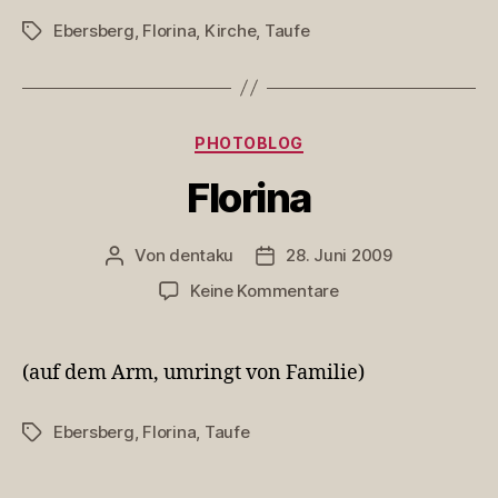
Ebersberg
,
Florina
,
Kirche
,
Taufe
Schlagwörter
Kategorien
PHOTOBLOG
Florina
Von
dentaku
28. Juni 2009
Beitragsautor
Veröffentlichungsdatum
zu
Keine Kommentare
Florina
(auf dem Arm, umringt von Familie)
Ebersberg
,
Florina
,
Taufe
Schlagwörter