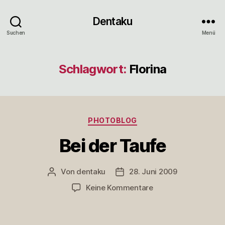
Dentaku
Suchen
Menü
Schlagwort:
Florina
Kategorien
PHOTOBLOG
Bei der Taufe
Von
dentaku
28. Juni 2009
Beitragsautor
Veröffentlichungsdatum
zu
Keine Kommentare
Bei
der
Taufe