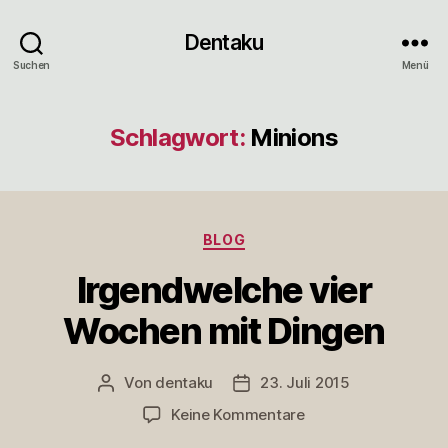
Dentaku
Suchen
Menü
Schlagwort:
Minions
Kategorien
BLOG
Irgendwelche vier
Wochen mit Dingen
Von
dentaku
23. Juli 2015
Beitragsautor
Veröffentlichungsdatum
zu
Keine Kommentare
Irgendwelche