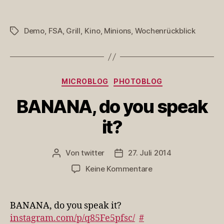
Demo
,
FSA
,
Grill
,
Kino
,
Minions
,
Wochenrückblick
Schlagwörter
Kategorien
MICROBLOG
PHOTOBLOG
BANANA, do you speak
it?
Von
twitter
27. Juli 2014
Beitragsautor
Veröffentlichungsdatum
zu
Keine Kommentare
BANANA,
do
you
BANANA, do you speak it?
speak
instagram.com/p/q85Fe5pfsc/
#
it?