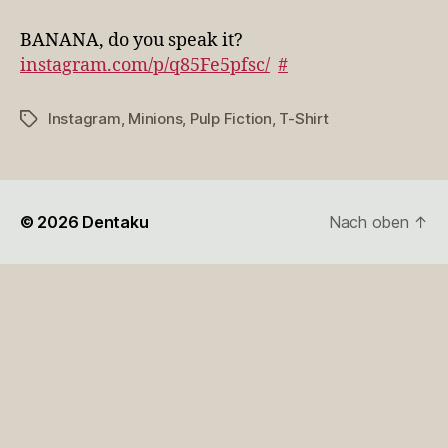
do
you
BANANA, do you speak it?
speak
instagram.com/p/q85Fe5pfsc/
#
it?
Instagram
,
Minions
,
Pulp Fiction
,
T-Shirt
Schlagwörter
© 2026
Dentaku
Nach oben
↑