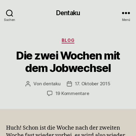
Dentaku
Suchen
Menü
Kategorien
BLOG
Die zwei Wochen mit
dem Jobwechsel
Von
dentaku
17. Oktober 2015
Beitragsautor
Veröffentlichungsdatum
zu
19 Kommentare
Die
zwei
Wochen
mit
dem
Huch! Schon ist die Woche nach der zweiten
Jobwechsel
Woche fast wieder vorbei, es wird also wieder