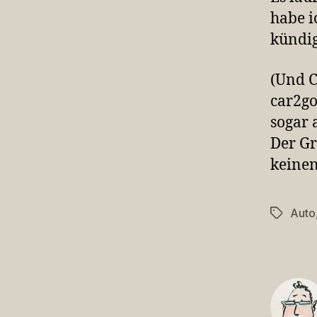
habe i
kündi
(Und C
car2go
sogar 
Der Gr
keinen
Auto
Schlagwö