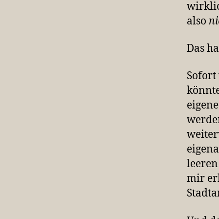
wirkli
also
ni
Das ha
Sofort
könnte
eigene
werden
weiter
eigena
leeren
mir er
Stadta