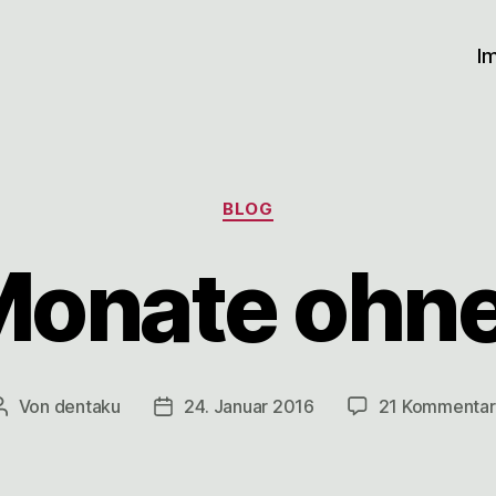
I
Kategorien
BLOG
Monate ohn
Von
dentaku
24. Januar 2016
21 Kommenta
Beitragsautor
Veröffentlichungsdatum