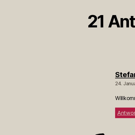
21 Ant
Stefa
24. Janu
Willkomm
Antwor