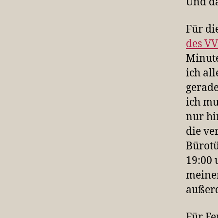
Und da
Für di
des VV
Minute
ich al
gerade
ich mu
nur hi
die ve
Bürotü
19:00 
meiner
außer
Für Fe