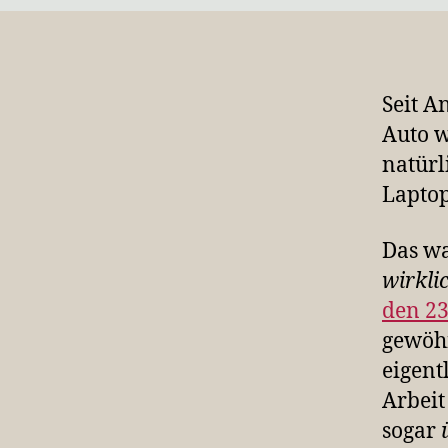
Seit A
Auto w
natürl
Laptop
Das wa
wirkli
den 23
gewöhn
eigent
Arbeit
sogar