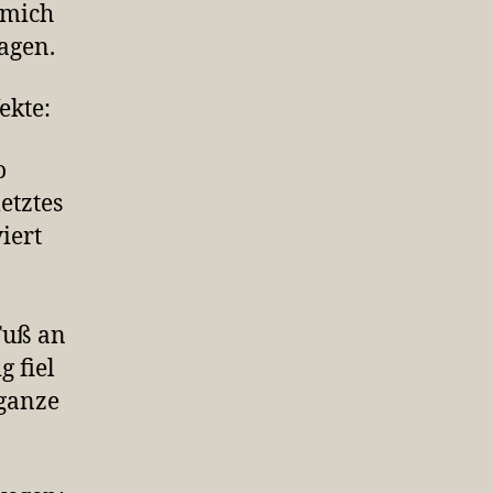
e mich
agen.
ekte:
o
etztes
iert
Fuß an
g fiel
 ganze