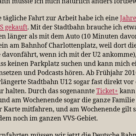
nn musste ich mich natürlich anders fortbe
e tägliche Fahrt zur Arbeit habe ich eine
Jahre
S gekauft
. Mit der Stadtbahn brauche ich etw
n länger als mit dem Auto (10 Minuten davo
lein am Bahnhof Charlottenplatz, weil dort di
 davonfährt, wenn ich mit der U2 ankomme),
ss keinen Parkplatz suchen und kann mich e
nsetzen und Podcasts hören. Ab Frühjahr 2016
rlängerte Stadtbahn U12 sogar fast direkt vor
r halten. Durch das sogenannte
Ticket+
kann
und am Wochenende sogar die ganze Familie
 Karte mitfahren, und am Wochenende gilt s
dem noch im ganzen VVS-Gebiet.
rnfahrten müssen wir jetzt die Deutsche Bah