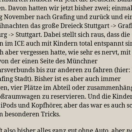
. Davon hatten wir jetzt bisher zwei; einma
g November nach Grafing und zurück und e
hnachten das große Dreieck Stuttgart -> Graf
 -> Stuttgart. Dabei stellt sich raus, dass die
n im ICE auch mit Kindern total entspannt si
ch aber vergessen hatte, wie sehr es nervt, mit 
on der einen Seite des Münchner
rsverbunds bis zur anderen zu fahren (hier:
afing Stadt). Bisher ist es aber auch immer
en, vier Plätze im Abteil oder zusammenhä
oßraumwagen zu reservieren. Und die Kinde
iPods und Kopfhörer, aber das war es auch s
n besonderen Tricks.
ft also bisher alles ganz gut ohne Auto, aber
n