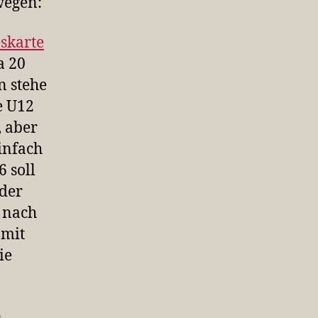
wegen:
skarte
a 20
n stehe
e U12
 aber
infach
 soll
 der
 nach
 mit
ie
n