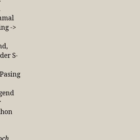
l
inmal
ing ->
nd,
der S-
 Pasing
ngend
r
chon
och