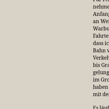
nehmen
Anfan
an Wei
Warburg
Fahrte
dass i
Bahn v
Verkeh
bis Gr
gelung
im Gr
haben 
mit de
Es läu