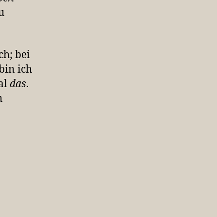
u
ch; bei
bin ich
al
das
.
h