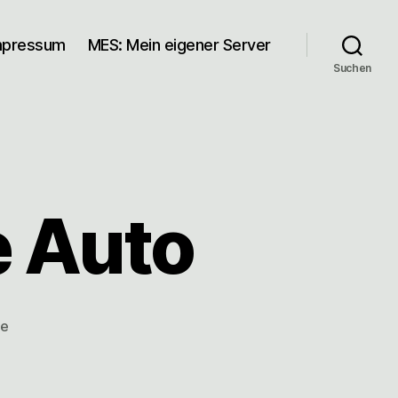
mpressum
MES: Mein eigener Server
Suchen
e Auto
zu
re
Drei
Monate
ohne