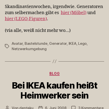
Skandinavienwochen, irgendwie. Generatoren
zum selbermachen gibt es
hier (Möbel)
und
hier (LEGO-Figuren)
.
(via alle, weiß nicht mehr wo…)
Avatar
,
Bastelstunde
,
Generator
,
IKEA
,
Lego
,
Schlagwörter
Netzwerkumgebung
Kategorien
BLOG
Bei IKEA kaufen heißt
Heimwerker sein
zu
Von
dentaku
6. Juni 2008
3 Kommentare
Beitragsautor
Veröffentlichungsdatum