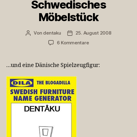
Schwedisches
Möbelstück
Von
dentaku
25. August 2008
Beitragsautor
Veröffentlichungsdatum
zu
6 Kommentare
Ich
bin
ein
…und eine Dänische Spielzeugfigur:
Schwedisches
Möbelstück