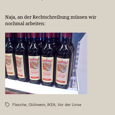
Bei
IKEA
gibt
Naja, an der Rechtschreibung müssen wir
es
nochmal arbeiten:
das
Glück
in
Flaschen
Flasche
,
Glühwein
,
IKEA
,
Vor der Linse
Schlagwörter