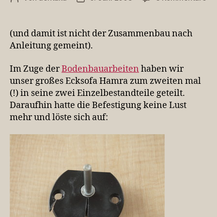
Bei
IK
ka
(und damit ist nicht der Zusammenbau nach
hei
Anleitung gemeint).
He
sei
Im Zuge der
Bodenbauarbeiten
haben wir
unser großes Ecksofa Hamra zum zweiten mal
(!) in seine zwei Einzelbestandteile geteilt.
Daraufhin hatte die Befestigung keine Lust
mehr und löste sich auf: