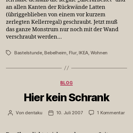
an allen Kanten der Rückwände Latten
(übriggeblieben von einem vor kurzem
zerlegten Kellerregal) geschraubt. Jetzt muß
das ganze Monstrum nur noch mit der Wand
verschraubt werden…
Bastelstunde
,
Bebelheim
,
Flur
,
IKEA
,
Wohnen
Schlagwörter
Kategorien
BLOG
Hier kein Schrank
zu
Von
dentaku
10. Juli 2007
1 Kommentar
Beitragsautor
Veröffentlichungsdatum
Hie
kei
Sch