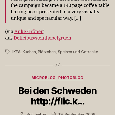
the campaign became a 140 page coffee-table
baking book presented in a very visually
unique and spectacular way. […]
(via
Anke Gröner
)
aus
Delicious/steinhobelgruen
IKEA
,
Kuchen
,
Plätzchen
,
Speisen und Getränke
Schlagwörter
Kategorien
MICROBLOG
PHOTOBLOG
Bei den Schweden
http://flic.k…
Von
twitter
19. September 2009
Beitragsautor
Veröffentlichungsdatum