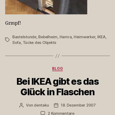
Grmpf!
Bastelstunde
,
Bebelheim
,
Hamra
,
Heimwerker
,
IKEA
,
Schlagwörter
Sofa
,
Tücke des Objekts
Kategorien
BLOG
Bei IKEA gibt es das
Glück in Flaschen
Von
dentaku
18. Dezember 2007
Beitragsautor
Veröffentlichungsdatum
zu
2 Kommentare