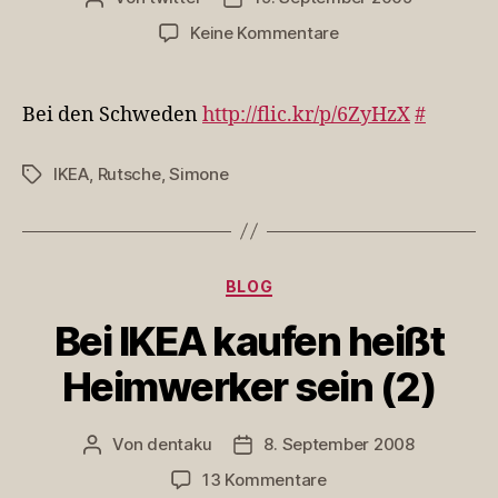
zu
Keine Kommentare
Bei
den
Schweden
Bei den Schweden
http://flic.kr/p/6ZyHzX
#
http://flic.k…
IKEA
,
Rutsche
,
Simone
Schlagwörter
Kategorien
BLOG
Bei IKEA kaufen heißt
Heimwerker sein (2)
Von
dentaku
8. September 2008
Beitragsautor
Veröffentlichungsdatum
zu
13 Kommentare