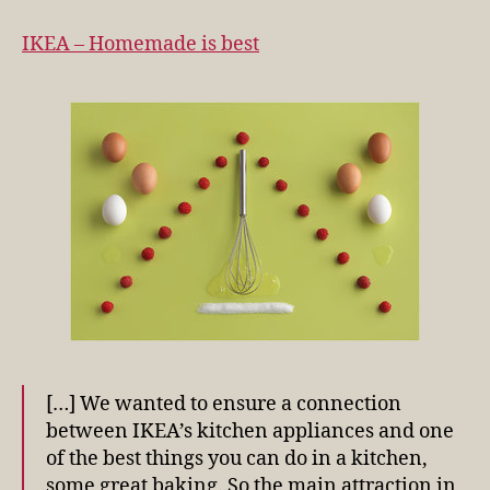
–
Homemade
IKEA – Homemade is best
is
best
[…] We wanted to ensure a connection
between IKEA’s kitchen appliances and one
of the best things you can do in a kitchen,
some great baking. So the main attraction in