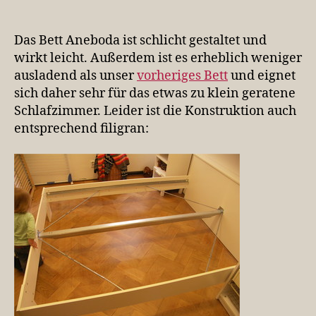
Bei
IKEA
kaufen
Das Bett Aneboda ist schlicht gestaltet und
heißt
wirkt leicht. Außerdem ist es erheblich weniger
Heimwerker
ausladend als unser
vorheriges Bett
und eignet
sein
sich daher sehr für das etwas zu klein geratene
(2)
Schlafzimmer. Leider ist die Konstruktion auch
entsprechend filigran: