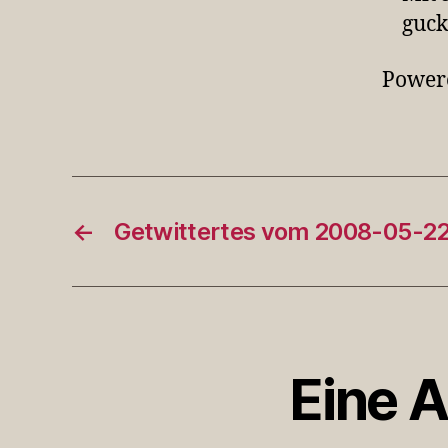
guc
Power
←
Getwittertes vom 2008-05-2
Eine A