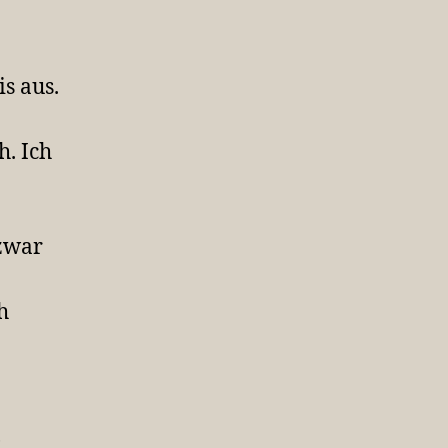
s aus.
h. Ich
 zwar
h
D