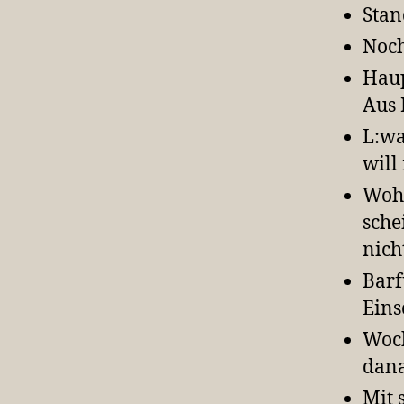
Stan
Noc
Haup
Aus 
L:wa
will
Wohn
sche
nich
Barf
Eins
Woc
dana
Mit 