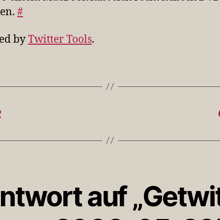
ken.
#
ed by
Twitter Tools
.
2
ntwort auf „Getwi