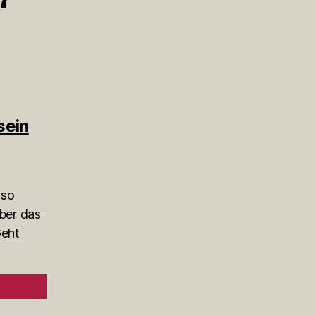
“
sein
 so
aber das
Geht