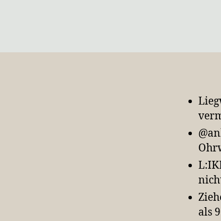
Lieg
verm
@ank
Ohrw
L:IK
nich
Zieh
als 