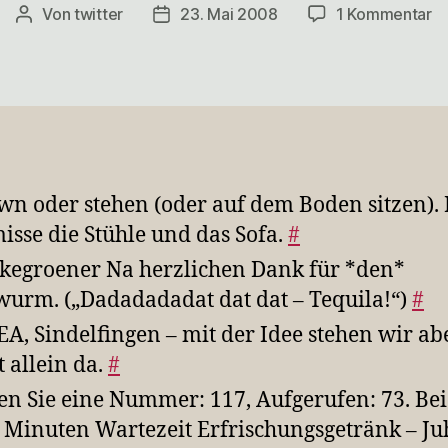
z
Von
twitter
23. Mai 2008
1 Kommentar
Beitragsautor
Veröffentlichungsdatum
Ge
v
2
0
2
wn oder stehen (oder auf dem Boden sitzen). 
isse die Stühle und das Sofa.
#
egroener Na herzlichen Dank für *den*
urm. („Dadadadadat dat dat – Tequila!“)
#
EA, Sindelfingen – mit der Idee stehen wir ab
t allein da.
#
en Sie eine Nummer: 117, Aufgerufen: 73. Be
9 Minuten Wartezeit Erfrischungsgetränk – J