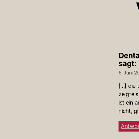
Denta
sagt:
6. Juni 
[…] die 
zeigte s
ist ein 
nicht, gi
Antwor