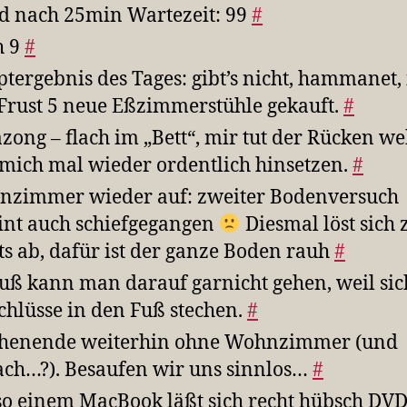
d nach 25min Wartezeit: 99
#
h 9
#
tergebnis des Tages: gibt’s nicht, hammanet, i
Frust 5 neue Eßzimmerstühle gekauft.
#
zong – flach im „Bett“, mir tut der Rücken we
 mich mal wieder ordentlich hinsetzen.
#
zimmer wieder auf: zweiter Bodenversuch
int auch schiefgegangen
Diesmal löst sich
ts ab, dafür ist der ganze Boden rauh
#
uß kann man darauf garnicht gehen, weil sic
chlüsse in den Fuß stechen.
#
henende weiterhin ohne Wohnzimmer (und
ch…?). Besaufen wir uns sinnlos…
#
so einem MacBook läßt sich recht hübsch DV