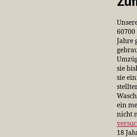
Zuf
Unser
60700 
Jahre 
gebrau
Umzüge
sie bi
sie ei
stellt
Waschm
ein me
nicht 
versuc
18 Jah