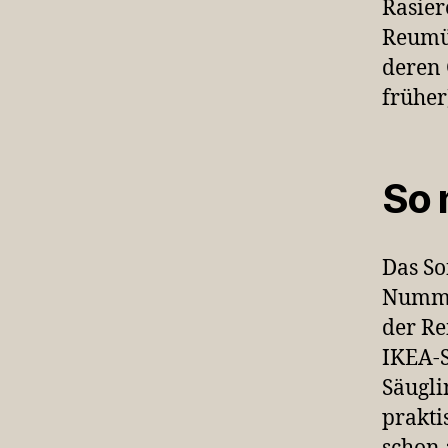
Rasier
Reumüt
deren 
früher
So 
Das So
Nummer
der Re
IKEA-S
Säugli
prakti