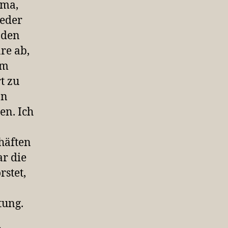
ima,
ieder
nden
re ab,
em
t zu
an
en. Ich
häften
ar die
stet,
tung.