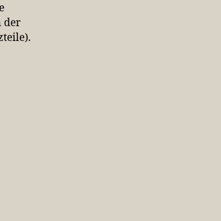
e
n der
teile).