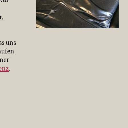
war
r,
ss uns
aufen
iner
enz
.