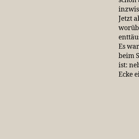
schon
inzwis
Jetzt 
worübe
enttäu
Es wa
beim S
ist: n
Ecke e