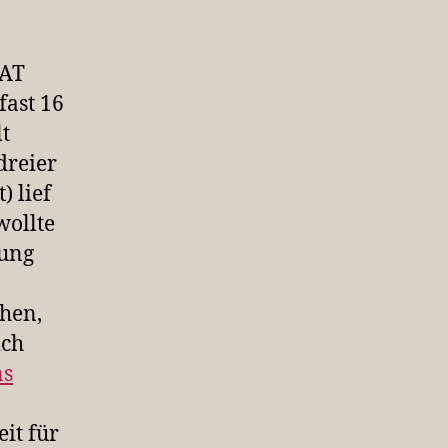
MAT
fast 16
lt
dreier
 lief
wollte
gung
ehen,
ich
ns
it für