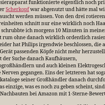
sierapparat funktionierte eigentlich noch pr
der
Scherkopf
war abgenutzt und hätte mal w
auscht werden müssen. Von den drei rotiere
einheiten schnitt nur eine wirklich noch Haa
 schrubbte ich morgens 10 Minuten in mein
t rum ohne danach wirklich ordentlich rasier
Leider hat Philips irgendwie beschlossen, die 
 Gerät passenden Köpfe nicht mehr herzustell
t der Suche danach Kaufhäusern,
ogroßhändlern und auch kleinen Elektrogesc
e Nerven gegangen. Eins der letzteren hat sog
lkataloge seiner Großhändler danach durchfor
as einzige, was es noch zu geben scheint, sind
Nachbauten bei Amazon mit 1-Sterne-Bewer