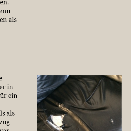
en.
wenn
en als
e
er in
Für ein
s als
mzug