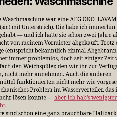
rieden: Waschmaschine
e Waschmaschine war eine AEG ÖKO_LAVA
(sic! mit Unterstrich). Die habe ich immerhin 
gehabt — und ich hatte sie schon zwei Jahre a
cht von meinem Vormieter abgekauft. Trotz 
 (entspricht bekanntlich einmal Abgebrannt)
sher immer problemlos, doch seit einiger Zeit 
nfach den Weichspüler, den wir ihr zur Verfü
en, nicht mehr annehmen. Auch die anderen
ittel funktionierten nicht mehr wie vorges
chanisches Problem im Wasserverteiler, das 
mehr lösen konnte —
aber ich hab’s wenigste
ht
.
re sind schon eine ganz brauchbare Haltbarke