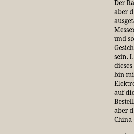
Der Ra
aber 
ausget
Messer
und so
Gesich
sein. 
dieses
bin mi
Elektr
auf di
Bestel
aber d
China-