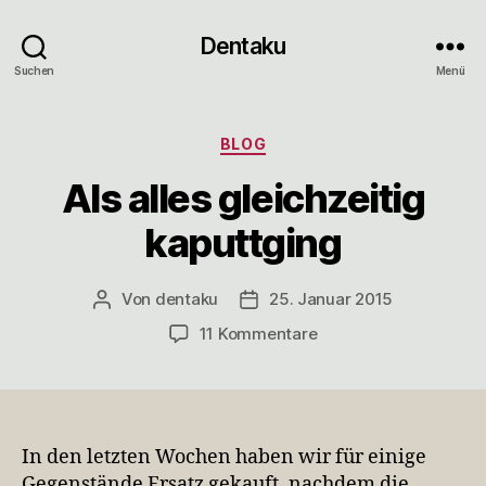
Dentaku
Suchen
Menü
Kategorien
BLOG
Als alles gleichzeitig
kaputtging
Von
dentaku
25. Januar 2015
Beitragsautor
Veröffentlichungsdatum
zu
11 Kommentare
Als
alles
gleichzeitig
kaputtging
In den letzten Wochen haben wir für einige
Gegenstände Ersatz gekauft, nachdem die