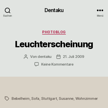
Dentaku
Suchen
Menü
Kategorien
PHOTOBLOG
Leuchterscheinung
Von
dentaku
21. Juli 2009
Beitragsautor
Veröffentlichungsdatum
zu
Keine Kommentare
Leuchterscheinung
Bebelheim
,
Sofa
,
Stuttgart
,
Susanne
,
Wohnzimmer
Schlagwörter