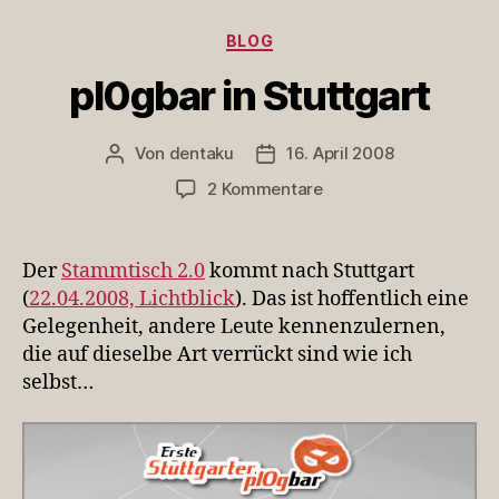
Kategorien
BLOG
pl0gbar in Stuttgart
Von
dentaku
16. April 2008
Beitragsautor
Veröffentlichungsdatum
zu
2 Kommentare
pl0gbar
in
Stuttgart
Der
Stammtisch 2.0
kommt nach Stuttgart
(
22.04.2008, Lichtblick
). Das ist hoffentlich eine
Gelegenheit, andere Leute kennenzulernen,
die auf dieselbe Art verrückt sind wie ich
selbst…