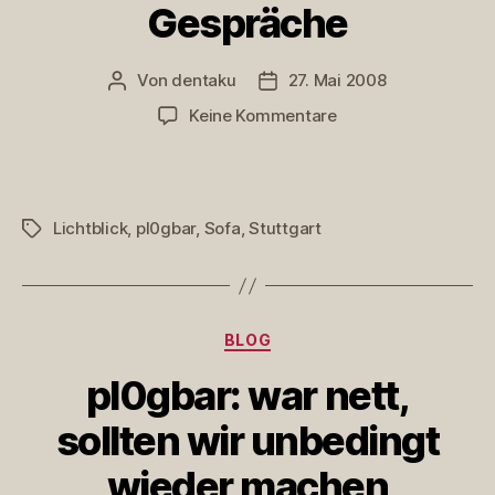
Gespräche
Von
dentaku
27. Mai 2008
Beitragsautor
Veröffentlichungsdatum
zu
Keine Kommentare
pl0gbar
Stuttgart
2:
Gespräche
Lichtblick
,
pl0gbar
,
Sofa
,
Stuttgart
Schlagwörter
Kategorien
BLOG
pl0gbar: war nett,
sollten wir unbedingt
wieder machen