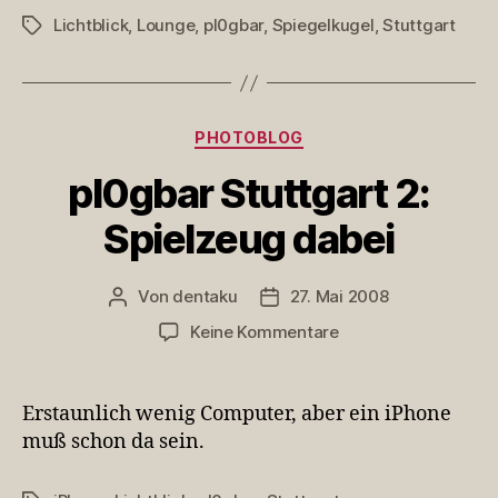
Sofalounge
Lichtblick
,
Lounge
,
pl0gbar
,
Spiegelkugel
,
Stuttgart
Schlagwörter
Kategorien
PHOTOBLOG
pl0gbar Stuttgart 2:
Spielzeug dabei
Von
dentaku
27. Mai 2008
Beitragsautor
Veröffentlichungsdatum
zu
Keine Kommentare
pl0gbar
Stuttgart
2:
Erstaunlich wenig Computer, aber ein iPhone
Spielzeug
muß schon da sein.
dabei