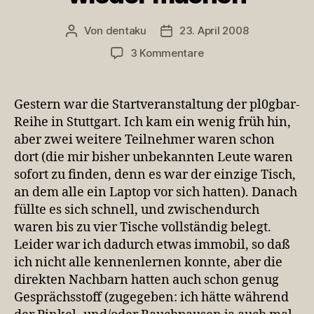
Von
dentaku
23. April 2008
Beitragsautor
Veröffentlichungsdatum
zu
3 Kommentare
pl0gbar:
war
nett,
Gestern war die Startveranstaltung der pl0gbar-
sollten
Reihe in Stuttgart. Ich kam ein wenig früh hin,
wir
aber zwei weitere Teilnehmer waren schon
unbedingt
dort (die mir bisher unbekannten Leute waren
wieder
sofort zu finden, denn es war der einzige Tisch,
machen
an dem alle ein Laptop vor sich hatten). Danach
füllte es sich schnell, und zwischendurch
waren bis zu vier Tische vollständig belegt.
Leider war ich dadurch etwas immobil, so daß
ich nicht alle kennenlernen konnte, aber die
direkten Nachbarn hatten auch schon genug
Gesprächsstoff (zugegeben: ich hätte während