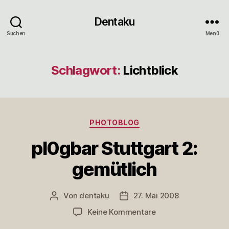
Dentaku
Suchen
Menü
Schlagwort:
Lichtblick
Kategorien
PHOTOBLOG
pl0gbar Stuttgart 2:
gemütlich
Von
dentaku
27. Mai 2008
Beitragsautor
Veröffentlichungsdatum
zu
Keine Kommentare
pl0gbar