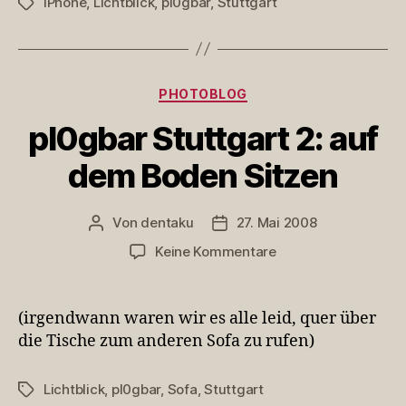
iPhone
,
Lichtblick
,
pl0gbar
,
Stuttgart
Schlagwörter
Kategorien
PHOTOBLOG
pl0gbar Stuttgart 2: auf
dem Boden Sitzen
Von
dentaku
27. Mai 2008
Beitragsautor
Veröffentlichungsdatum
zu
Keine Kommentare
pl0gbar
Stuttgart
2:
(irgendwann waren wir es alle leid, quer über
auf
die Tische zum anderen Sofa zu rufen)
dem
Boden
Lichtblick
,
pl0gbar
,
Sofa
,
Stuttgart
Schlagwörter
Sitzen