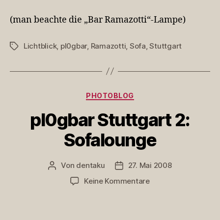
Stuttgart
2:
(man beachte die „Bar Ramazotti“-Lampe)
gemütlich
Lichtblick
,
pl0gbar
,
Ramazotti
,
Sofa
,
Stuttgart
Schlagwörter
Kategorien
PHOTOBLOG
pl0gbar Stuttgart 2:
Sofalounge
Von
dentaku
27. Mai 2008
Beitragsautor
Veröffentlichungsdatum
zu
Keine Kommentare
pl0gbar
Stuttgart
2: