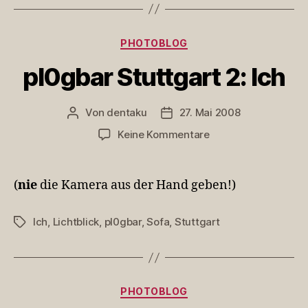
Kategorien
PHOTOBLOG
pl0gbar Stuttgart 2: Ich
Von
dentaku
27. Mai 2008
Beitragsautor
Veröffentlichungsdatum
zu
Keine Kommentare
pl0gbar
Stuttgart
2:
(
nie
die Kamera aus der Hand geben!)
Ich
Ich
,
Lichtblick
,
pl0gbar
,
Sofa
,
Stuttgart
Schlagwörter
Kategorien
PHOTOBLOG