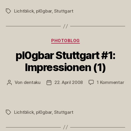
#1:
Imp
Lichtblick
,
pl0gbar
,
Stuttgart
Schlagwörter
(2)
Kategorien
PHOTOBLOG
pl0gbar Stuttgart #1:
Impressionen (1)
zu
Von
dentaku
22. April 2008
1 Kommentar
Beitragsautor
Veröffentlichungsdatum
pl0
Stu
#1:
Imp
Lichtblick
,
pl0gbar
,
Stuttgart
Schlagwörter
(1)