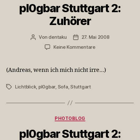
pl0gbar Stuttgart 2:
Zuhörer
Von
dentaku
27. Mai 2008
Beitragsautor
Veröffentlichungsdatum
zu
Keine Kommentare
pl0gbar
Stuttgart
2:
(Andreas, wenn ich mich nicht irre…)
Zuhörer
Lichtblick
,
pl0gbar
,
Sofa
,
Stuttgart
Schlagwörter
Kategorien
PHOTOBLOG
pl0gbar Stuttgart 2: