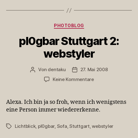
Kategorien
PHOTOBLOG
pl0gbar Stuttgart 2:
webstyler
Von
dentaku
27. Mai 2008
Beitragsautor
Veröffentlichungsdatum
zu
Keine Kommentare
pl0gbar
Stuttgart
2:
Alexa. Ich bin ja so froh, wenn ich wenigstens
webstyler
eine Person immer wiedererkenne.
Lichtblick
,
pl0gbar
,
Sofa
,
Stuttgart
,
webstyler
Schlagwörter