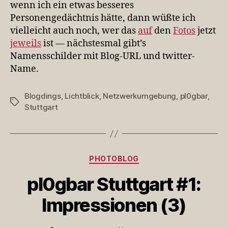
wenn ich ein etwas besseres
Personengedächtnis hätte, dann wüßte ich
vielleicht auch noch, wer das
auf
den
Fotos
jetzt
jeweils
ist — nächstesmal gibt’s
Namensschilder mit Blog-URL und twitter-
Name.
Blogdings
,
Lichtblick
,
Netzwerkumgebung
,
pl0gbar
,
Schlagwörter
Stuttgart
Kategorien
PHOTOBLOG
pl0gbar Stuttgart #1:
Impressionen (3)