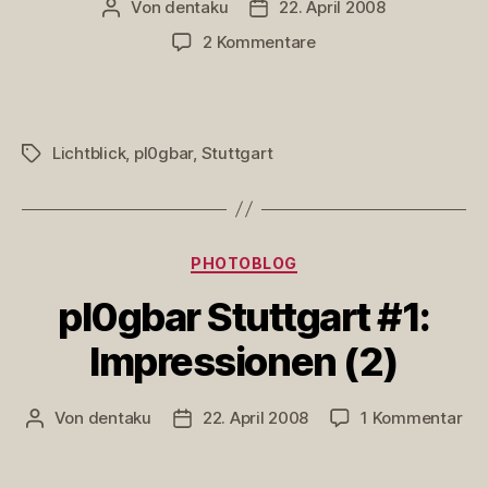
Von
dentaku
22. April 2008
Beitragsautor
Veröffentlichungsdatum
zu
2 Kommentare
pl0gbar
Stuttgart
#1:
Impressionen
Lichtblick
,
pl0gbar
,
Stuttgart
Schlagwörter
(3)
Kategorien
PHOTOBLOG
pl0gbar Stuttgart #1:
Impressionen (2)
zu
Von
dentaku
22. April 2008
1 Kommentar
Beitragsautor
Veröffentlichungsdatum
pl0
Stu