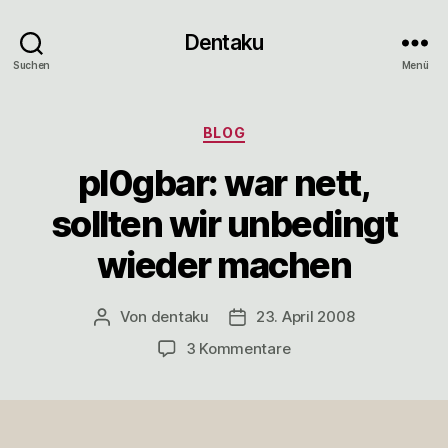
Dentaku
Suchen
Menü
Kategorien
BLOG
pl0gbar: war nett,
sollten wir unbedingt
wieder machen
Von
dentaku
23. April 2008
Beitragsautor
Veröffentlichungsdatum
zu
3 Kommentare
pl0gbar:
war
nett,
sollten