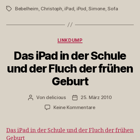
Bebelheim
,
Christoph
,
iPad
,
iPod
,
Simone
,
Sofa
Schlagwörter
Kategorien
LINKDUMP
Das iPad in der Schule
und der Fluch der frühen
Geburt
Von
delicious
25. März 2010
Beitragsautor
Veröffentlichungsdatum
zu
Keine Kommentare
Das
iPad
in
Das iPad in der Schule und der Fluch der frühen
der
Geburt