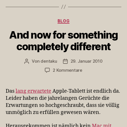
Kategorien
BLOG
And now for something
completely different
Von
dentaku
29. Januar 2010
Beitragsautor
Veröffentlichungsdatum
zu
2 Kommentare
And
now
for
Das
lang erwartete
Apple-Tablett ist endlich da.
something
Leider haben die jahrelangen Gerüchte die
completely
Erwartungen so hochgeschraubt, dass sie völlig
different
unmöglich zu erfüllen gewesen wären.
Herausgekommen ist nämlich kein
Mac mit