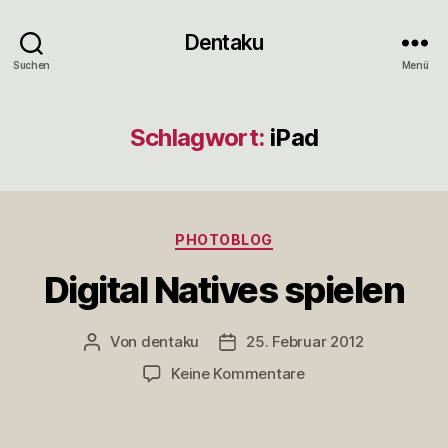
Dentaku
Suchen
Menü
Schlagwort:
iPad
Kategorien
PHOTOBLOG
Digital Natives spielen
Von
dentaku
25. Februar 2012
Beitragsautor
Veröffentlichungsdatum
zu
Keine Kommentare
Digital
Natives
spielen