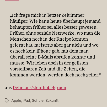
Schule
und
der
„Ich frage mich in letzter Zeit immer
Fluch
häufiger: Wie kann heute überhaupt jemand
der
behaupten früher sei alles besser gewesen.
frühen
Geburt
Früher, ohne soziale Netzwerke, wo man die
Menschen noch in der Kneipe kennen
gelernt hat, meistens aber gar nicht und wo
es noch kein iPhone gab, mit dem man
überall seine E-Mails abrufen konnte und
musste. Wir leben doch in der geilsten
vorstellbaren Zeit und die Zeiten, die
kommen werden, werden doch noch geiler.“
aus
Delicious/steinhobelgruen
Apple
,
iPad
,
Schule
,
Zukunft
Schlagwörter