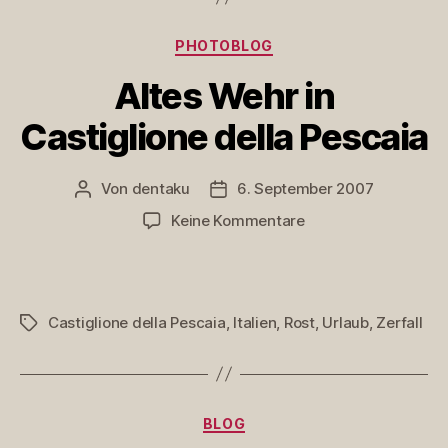
Kategorien
PHOTOBLOG
Altes Wehr in
Castiglione della Pescaia
Von
dentaku
6. September 2007
Beitragsautor
Veröffentlichungsdatum
zu
Keine Kommentare
Altes
Wehr
in
Castiglione
Castiglione della Pescaia
,
Italien
,
Rost
,
Urlaub
,
Zerfall
Schlagwörter
della
Pescaia
Kategorien
BLOG