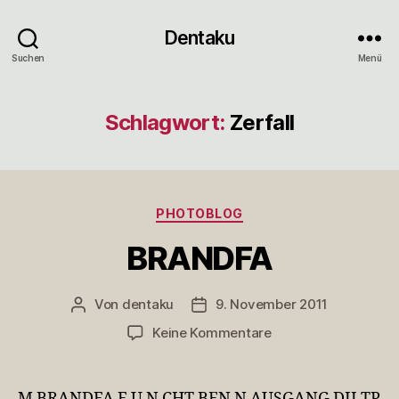
Dentaku
Suchen
Menü
Schlagwort:
Zerfall
Kategorien
PHOTOBLOG
BRANDFA
Von
dentaku
9. November 2011
Beitragsautor
Veröffentlichungsdatum
zu
Keine Kommentare
BRANDFA
M BRANDFA F U N CHT BEN N AUSGANG DII TP