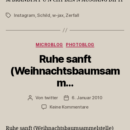
Instagram
,
Schild
,
w-jax
,
Zerfall
Schlagwörter
Kategorien
MICROBLOG
PHOTOBLOG
Ruhe sanft
(Weihnachtsbaumsam
m…
Von
twitter
6. Januar 2010
Beitragsautor
Veröffentlichungsdatum
zu
Keine Kommentare
Ruhe
sanft
(Weihnachtsbaum
Ruhe sanft (Weihnachtsbaumsammelstelle)