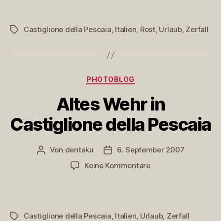
Wehr
in
Castiglione
Castiglione della Pescaia
,
Italien
,
Rost
,
Urlaub
,
Zerfall
Schlagwörter
della
Pescaia:
kein
Licht
mehr
Kategorien
PHOTOBLOG
Altes Wehr in
Castiglione della Pescaia
Von
dentaku
6. September 2007
Beitragsautor
Veröffentlichungsdatum
zu
Keine Kommentare
Altes
Wehr
in
Castiglione
Castiglione della Pescaia
,
Italien
,
Urlaub
,
Zerfall
Schlagwörter
della