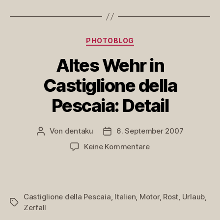
Motor
Kategorien
PHOTOBLOG
Altes Wehr in
Castiglione della
Pescaia: Detail
Von
dentaku
6. September 2007
Beitragsautor
Veröffentlichungsdatum
zu
Keine Kommentare
Altes
Wehr
in
Castiglione
Castiglione della Pescaia
,
Italien
,
Motor
,
Rost
,
Urlaub
,
della
Schlagwörter
Zerfall
Pescaia: