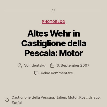
Pescaia
Kategorien
PHOTOBLOG
Altes Wehr in
Castiglione della
Pescaia: Motor
Von
dentaku
6. September 2007
Beitragsautor
Veröffentlichungsdatum
zu
Keine Kommentare
Altes
Wehr
in
Castiglione
Castiglione della Pescaia
,
Italien
,
Motor
,
Rost
,
Urlaub
,
della
Schlagwörter
Zerfall
Pescaia: