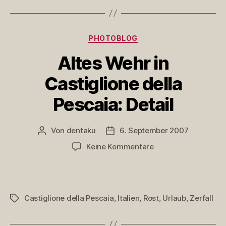
Detail
Kategorien
PHOTOBLOG
Altes Wehr in
Castiglione della
Pescaia: Detail
Von
dentaku
6. September 2007
Beitragsautor
Veröffentlichungsdatum
zu
Keine Kommentare
Altes
Wehr
in
Castiglione
Castiglione della Pescaia
,
Italien
,
Rost
,
Urlaub
,
Zerfall
Schlagwörter
della
Pescaia:
Detail