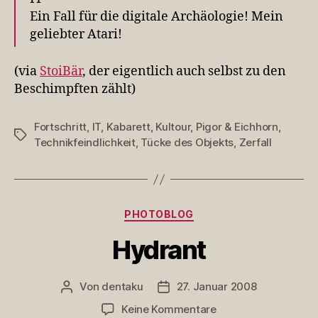
Ein Fall für die digitale Archäologie! Mein
geliebter Atari!
(via
StoiBär
, der eigentlich auch selbst zu den
Beschimpften zählt)
Fortschritt
,
IT
,
Kabarett
,
Kultour
,
Pigor & Eichhorn
,
Schlagwörter
Technikfeindlichkeit
,
Tücke des Objekts
,
Zerfall
Kategorien
PHOTOBLOG
Hydrant
Von
dentaku
27. Januar 2008
Beitragsautor
Veröffentlichungsdatum
zu
Keine Kommentare