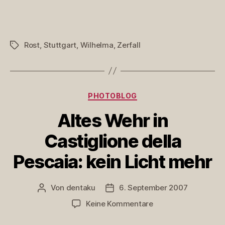
Hydrant
Rost
,
Stuttgart
,
Wilhelma
,
Zerfall
Schlagwörter
Kategorien
PHOTOBLOG
Altes Wehr in
Castiglione della
Pescaia: kein Licht mehr
Von
dentaku
6. September 2007
Beitragsautor
Veröffentlichungsdatum
zu
Keine Kommentare
Altes