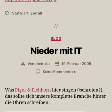
a…
Stuttgart
,
Zerfall
Schlagwörter
Kategorien
BLOG
Nieder mit IT
Von
dentaku
19. Februar 2008
Beitragsautor
Veröffentlichungsdatum
zu
Keine Kommentare
Nieder
mit
IT
Was
Pigor & Eichhorn
hier singen (/schreien?),
das sollte sich unsere komplette Branche hinter
die Ohren schreiben: