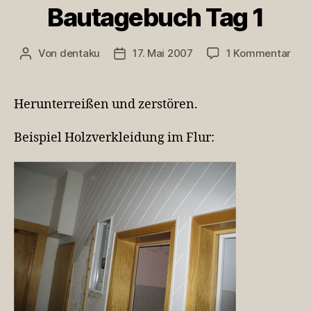
Bautagebuch Tag 1
zu
Von
dentaku
17. Mai 2007
1 Kommentar
Beitragsautor
Veröffentlichungsdatum
Bau
Tag
1
Herunterreißen und zerstören.
Beispiel Holzverkleidung im Flur: