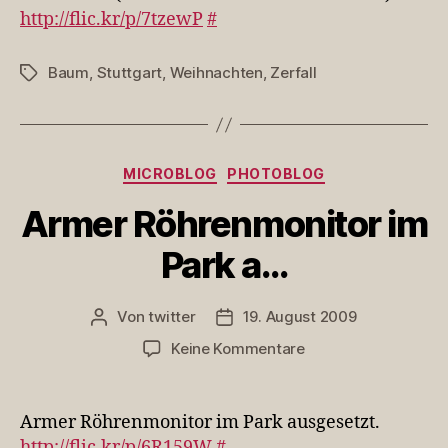
http://flic.kr/p/7tzewP
#
Baum
,
Stuttgart
,
Weihnachten
,
Zerfall
Schlagwörter
Kategorien
MICROBLOG
PHOTOBLOG
Armer Röhrenmonitor im
Park a…
Von
twitter
19. August 2009
Beitragsautor
Veröffentlichungsdatum
zu
Keine Kommentare
Armer
Röhrenmonitor
im
Armer Röhrenmonitor im Park ausgesetzt.
Park
http://flic.kr/p/6R159W
#