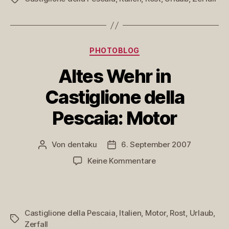
della
Pescaia:
kein
Licht
mehr
Kategorien
PHOTOBLOG
Altes Wehr in
Castiglione della
Pescaia: Motor
Von
dentaku
6. September 2007
Beitragsautor
Veröffentlichungsdatum
zu
Keine Kommentare
Altes
Wehr
in
Castiglione
Castiglione della Pescaia
,
Italien
,
Motor
,
Rost
,
Urlaub
,
della
Schlagwörter
Zerfall
Pescaia: