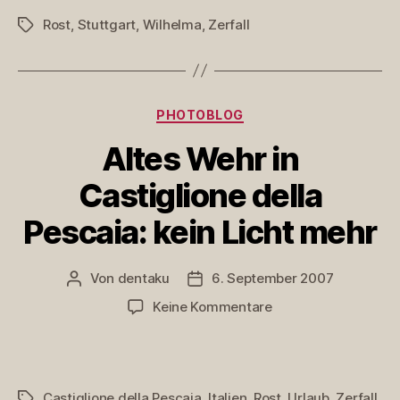
Rost
,
Stuttgart
,
Wilhelma
,
Zerfall
Schlagwörter
Kategorien
PHOTOBLOG
Altes Wehr in
Castiglione della
Pescaia: kein Licht mehr
Von
dentaku
6. September 2007
Beitragsautor
Veröffentlichungsdatum
zu
Keine Kommentare
Altes
Wehr
in
Castiglione
Castiglione della Pescaia
,
Italien
,
Rost
,
Urlaub
,
Zerfall
Schlagwörter