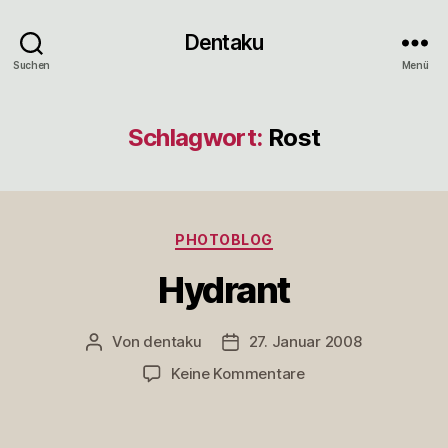
Dentaku
Suchen
Menü
Schlagwort:
Rost
Kategorien
PHOTOBLOG
Hydrant
Von
dentaku
27. Januar 2008
Beitragsautor
Veröffentlichungsdatum
zu
Keine Kommentare
Hydrant