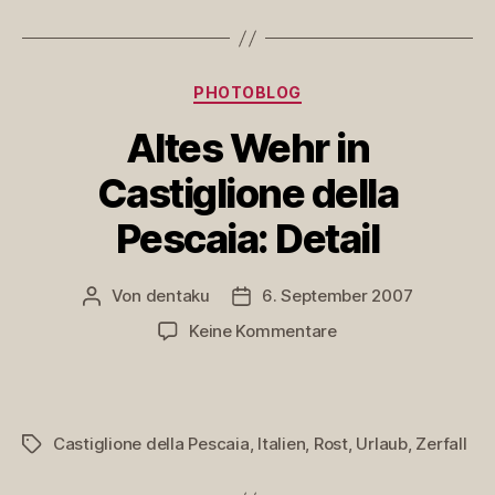
Detail
Kategorien
PHOTOBLOG
Altes Wehr in
Castiglione della
Pescaia: Detail
Von
dentaku
6. September 2007
Beitragsautor
Veröffentlichungsdatum
zu
Keine Kommentare
Altes
Wehr
in
Castiglione
Castiglione della Pescaia
,
Italien
,
Rost
,
Urlaub
,
Zerfall
Schlagwörter
della
Pescaia: