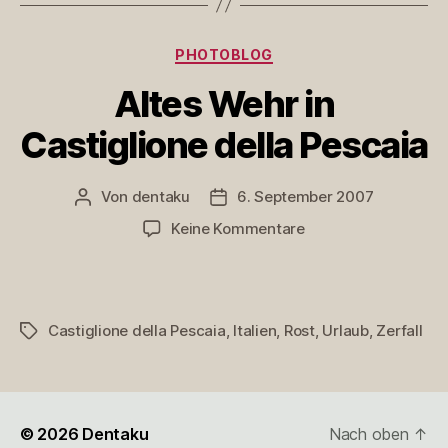
Detail
Kategorien
PHOTOBLOG
Altes Wehr in
Castiglione della Pescaia
Von
dentaku
6. September 2007
Beitragsautor
Veröffentlichungsdatum
zu
Keine Kommentare
Altes
Wehr
in
Castiglione
Castiglione della Pescaia
,
Italien
,
Rost
,
Urlaub
,
Zerfall
Schlagwörter
della
Pescaia
© 2026
Dentaku
Nach oben
↑