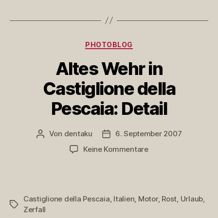
Motor
Kategorien
PHOTOBLOG
Altes Wehr in
Castiglione della
Pescaia: Detail
Von
dentaku
6. September 2007
Beitragsautor
Veröffentlichungsdatum
zu
Keine Kommentare
Altes
Wehr
in
Castiglione
Castiglione della Pescaia
,
Italien
,
Motor
,
Rost
,
Urlaub
,
della
Schlagwörter
Zerfall
Pescaia: