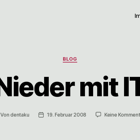
I
Kategorien
BLOG
Nieder mit I
Von
dentaku
19. Februar 2008
Keine Komment
itragsautor
Veröffentlichungsdatum