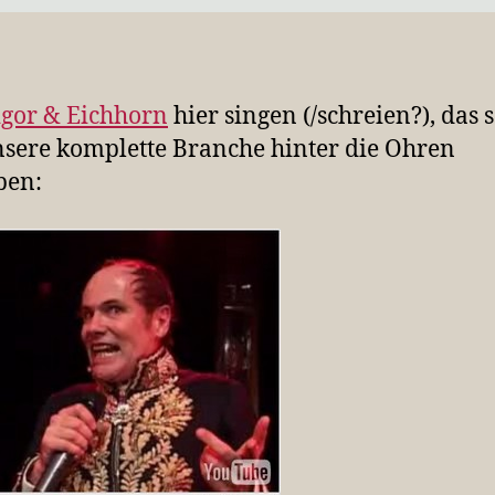
igor & Eichhorn
hier singen (/schreien?), das s
nsere komplette Branche hinter die Ohren
ben: