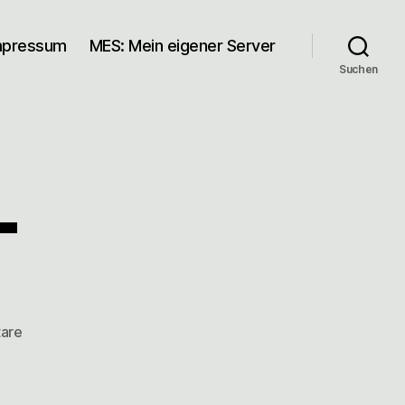
mpressum
MES: Mein eigener Server
Suchen
T
zu
are
Nieder
mit
IT