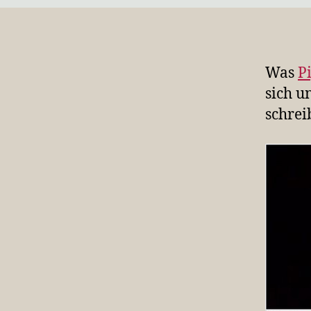
Was
P
sich u
schrei