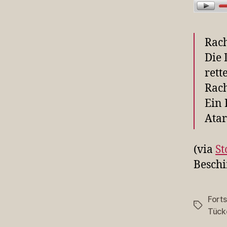
Rach
Die 
rett
Rach
Ein 
Atar
(via
St
Beschi
Forts
Schlagwö
Tück