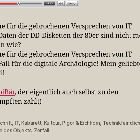
e für die gebrochenen Versprechen von IT
Daten der DD-Disketten der 80er sind nicht m
en wie?
e für die gebrochenen Versprechen von IT
Fall für die digitale Archäologie! Mein geliebt
i!
oiBär
, der eigentlich auch selbst zu den
mpften zählt)
chritt
,
IT
,
Kabarett
,
Kultour
,
Pigor & Eichhorn
,
Technikfeindlich
rter
e des Objekts
,
Zerfall