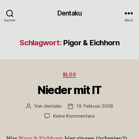
Dentaku
Suchen
Menü
Schlagwort:
Pigor & Eichhorn
Kategorien
BLOG
Nieder mit IT
Von
dentaku
19. Februar 2008
Beitragsautor
Veröffentlichungsdatum
zu
Keine Kommentare
Nieder
mit
IT
Was
Pigor & Eichhorn
hier singen (/schreien?),