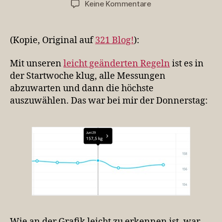
zu
Keine Kommentare
Ich
wähle
den
(Kopie, Original auf
321 Blog!
):
Donnerstag
für
Mit unseren
leicht geänderten Regeln
ist es in
das
der Startwoche klug, alle Messungen
321
abzuwarten und dann die höchste
Blog!-
auszuwählen. Das war bei mir der Donnerstag:
Startgewicht
Wie an der Grafik leicht zu erkennen ist, war