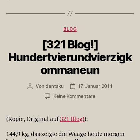
Kategorien
BLOG
[321 Blog!]
Hundertvierundvierzigk
ommaneun
Von
dentaku
17. Januar 2014
Beitragsautor
Veröffentlichungsdatum
zu
Keine Kommentare
[321
Blog!]
Hundertvierundvie
(Kopie, Original auf
321 Blog!
):
144,9 kg, das zeigte die Waage heute morgen