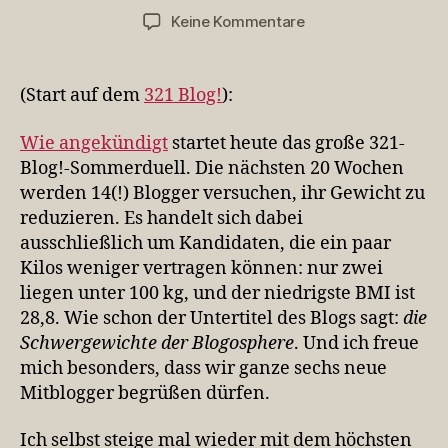
zu
Keine Kommentare
Auf
ins
321-
(Start auf dem
321 Blog!
):
Blog!
Sommerduell
Wie angekündigt
startet heute das große 321-
Blog!-Sommerduell. Die nächsten 20 Wochen
werden 14(!) Blogger versuchen, ihr Gewicht zu
reduzieren. Es handelt sich dabei
ausschließlich um Kandidaten, die ein paar
Kilos weniger vertragen können: nur zwei
liegen unter 100 kg, und der niedrigste BMI ist
28,8. Wie schon der Untertitel des Blogs sagt:
die
Schwergewichte der Blogosphere
. Und ich freue
mich besonders, dass wir ganze sechs neue
Mitblogger begrüßen dürfen.
Ich selbst steige mal wieder mit dem höchsten