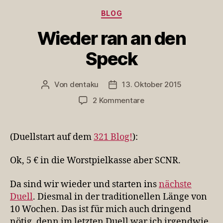
Kategorien
BLOG
Wieder ran an den
Speck
Von
dentaku
13. Oktober 2015
Beitragsautor
Veröffentlichungsdatum
zu
2 Kommentare
Wieder
ran
an
(Duellstart auf dem
321 Blog!
):
den
Speck
Ok, 5 € in die Worstpielkasse aber SCNR.
Da sind wir wieder und starten ins
nächste
Duell
. Diesmal in der traditionellen Länge von
10 Wochen. Das ist für mich auch dringend
nötig, denn im letzten Duell war ich irgendwie