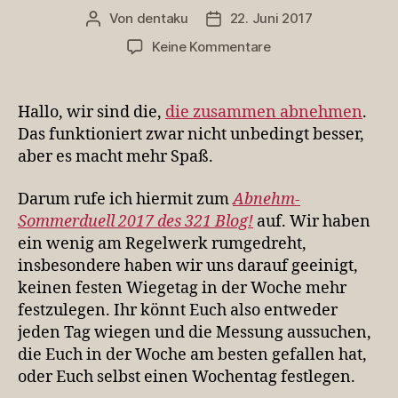
Von
dentaku
22. Juni 2017
Beitragsautor
Veröffentlichungsdatum
zu
Keine Kommentare
321
Blog!
–
Hallo, wir sind die,
die zusammen abnehmen
.
Sommerduell
Das funktioniert zwar nicht unbedingt besser,
2017
aber es macht mehr Spaß.
Darum rufe ich hiermit zum
Abnehm-
Sommerduell 2017 des 321 Blog!
auf. Wir haben
ein wenig am Regelwerk rumgedreht,
insbesondere haben wir uns darauf geeinigt,
keinen festen Wiegetag in der Woche mehr
festzulegen. Ihr könnt Euch also entweder
jeden Tag wiegen und die Messung aussuchen,
die Euch in der Woche am besten gefallen hat,
oder Euch selbst einen Wochentag festlegen.