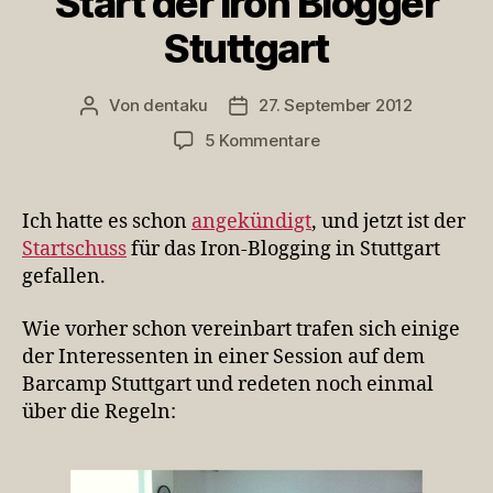
Start der Iron Blogger
Stuttgart
Von
dentaku
27. September 2012
Beitragsautor
Veröffentlichungsdatum
zu
5 Kommentare
Start
der
Iron
Ich hatte es schon
angekündigt
, und jetzt ist der
Blogger
Startschuss
für das Iron-Blogging in Stuttgart
Stuttgart
gefallen.
Wie vorher schon vereinbart trafen sich einige
der Interessenten in einer Session auf dem
Barcamp Stuttgart und redeten noch einmal
über die Regeln: