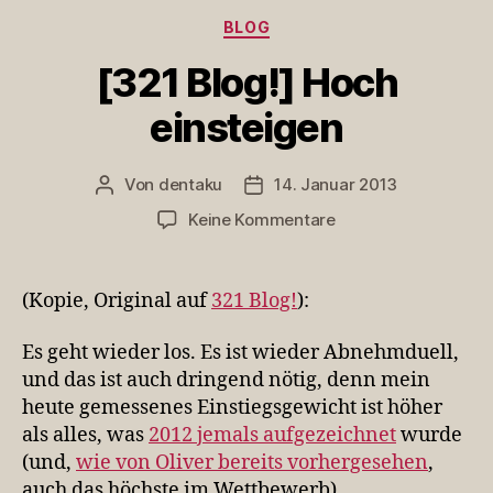
Kategorien
BLOG
[321 Blog!] Hoch
einsteigen
Von
dentaku
14. Januar 2013
Beitragsautor
Veröffentlichungsdatum
zu
Keine Kommentare
[321
Blog!]
Hoch
(Kopie, Original auf
321 Blog!
):
einsteigen
Es geht wieder los. Es ist wieder Abnehmduell,
und das ist auch dringend nötig, denn mein
heute gemessenes Einstiegsgewicht ist höher
als alles, was
2012 jemals aufgezeichnet
wurde
(und,
wie von Oliver bereits vorhergesehen
,
auch das höchste im Wettbewerb).