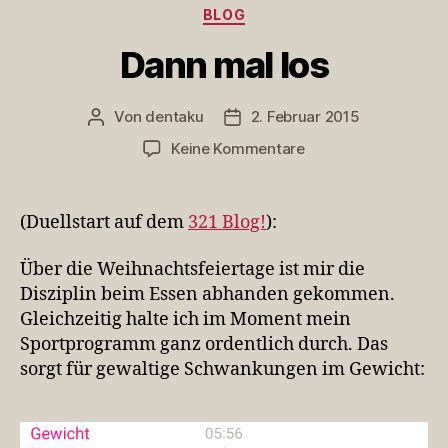
Kategorien
BLOG
Dann mal los
Von
dentaku
2. Februar 2015
Beitragsautor
Veröffentlichungsdatum
zu
Keine Kommentare
Dann
mal
los
(Duellstart auf dem
321 Blog!
):
Über die Weihnachtsfeiertage ist mir die
Disziplin beim Essen abhanden gekommen.
Gleichzeitig halte ich im Moment mein
Sportprogramm ganz ordentlich durch. Das
sorgt für gewaltige Schwankungen im Gewicht: