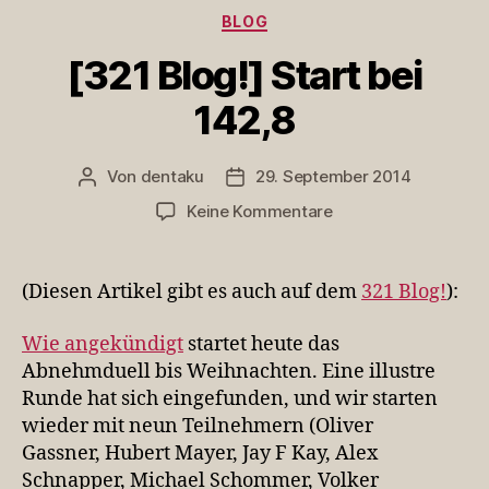
Kategorien
BLOG
[321 Blog!] Start bei
142,8
Von
dentaku
29. September 2014
Beitragsautor
Veröffentlichungsdatum
zu
Keine Kommentare
[321
Blog!]
Start
(Diesen Artikel gibt es auch auf dem
321 Blog!
):
bei
142,8
Wie angekündigt
startet heute das
Abnehmduell bis Weihnachten. Eine illustre
Runde hat sich eingefunden, und wir starten
wieder mit neun Teilnehmern (Oliver
Gassner, Hubert Mayer, Jay F Kay, Alex
Schnapper, Michael Schommer, Volker