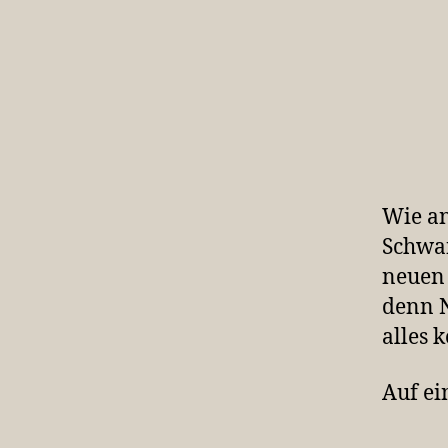
Wie an
Schwa
neuen 
denn N
alles 
Auf ei