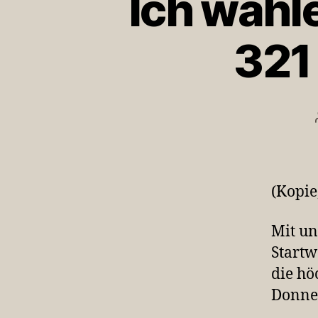
Ich wähl
321
(Kopie
Mit u
Startw
die hö
Donner