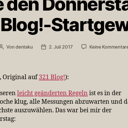
e den Donnersta
 Blog!-Startgew
Von
dentaku
2. Juli 2017
Keine Kommentar
Beitragsautor
Veröffentlichungsdatum
, Original auf
321 Blog!
):
nseren
leicht geänderten Regeln
ist es in der
oche klug, alle Messungen abzuwarten und 
chste auszuwählen. Das war bei mir der
stag: