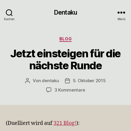
Dentaku
Suchen
Menü
Kategorien
BLOG
Jetzt einsteigen für die
nächste Runde
Von
dentaku
5. Oktober 2015
Beitragsautor
Veröffentlichungsdatum
zu
3 Kommentare
Jetzt
einsteigen
für
die
nächste
(Duelliert wird auf
321 Blog!
):
Runde