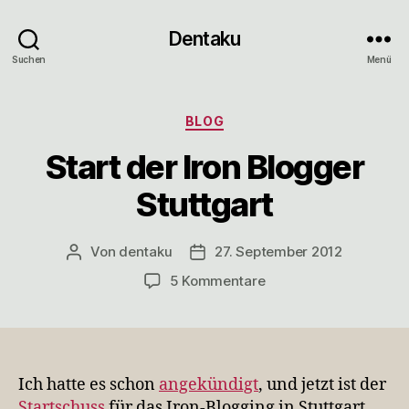
Dentaku
Suchen
Menü
Kategorien
BLOG
Start der Iron Blogger
Stuttgart
Von
dentaku
27. September 2012
Beitragsautor
Veröffentlichungsdatum
zu
5 Kommentare
Start
der
Iron
Blogger
Stuttgart
Ich hatte es schon
angekündigt
, und jetzt ist der
Startschuss
für das Iron-Blogging in Stuttgart