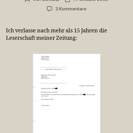
zu
3 Kommentare
Weggang
ohne
Groll
Ich verlasse nach mehr als 15 Jahren die
Leserschaft meiner Zeitung: