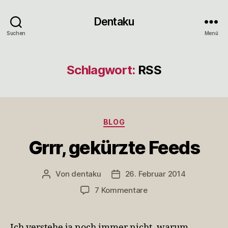
Dentaku
Suchen
Menü
Schlagwort:
RSS
Kategorien
BLOG
Grrr, gekürzte Feeds
Von
dentaku
26. Februar 2014
Beitragsautor
Veröffentlichungsdatum
zu
7 Kommentare
Grrr,
gekürzte
Feeds
Ich verstehe ja noch immer nicht, warum