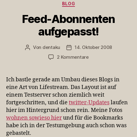
Kategorien
BLOG
Feed-Abonnenten
aufgepasst!
Von
dentaku
14. Oktober 2008
Beitragsautor
Veröffentlichungsdatum
zu
2 Kommentare
Feed-
Abonnenten
aufgepasst!
Ich bastle gerade am Umbau dieses Blogs in
eine Art von Lifestream. Das Layout ist auf
einem Testserver schon ziemlich weit
fortgeschritten, und die
twitter-Updates
laufen
hier im Hintergrund schon rein. Meine Fotos
wohnen sowieso hier
und für die Bookmarks
habe ich in der Testumgebung auch schon was
gebastelt.