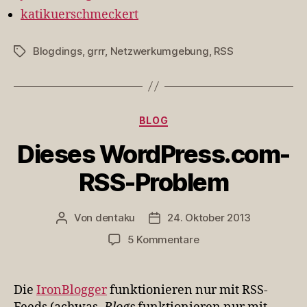
katikuerschmeckert
Blogdings
,
grrr
,
Netzwerkumgebung
,
RSS
Schlagwörter
Kategorien
BLOG
Dieses WordPress.com-
RSS-Problem
Von
dentaku
24. Oktober 2013
Beitragsautor
Veröffentlichungsdatum
zu
5 Kommentare
Dieses
WordPress.com-
RSS-
Die
IronBlogger
funktionieren nur mit RSS-
Problem