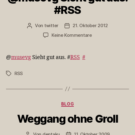
#RSS
Von
twitter
21. Oktober 2012
Beitragsautor
Veröffentlichungsdatum
zu
Keine Kommentare
@musevg
Sieht
gut
@
musevg
Sieht gut aus. #
RSS
#
aus.
#RSS
RSS
Schlagwörter
Kategorien
BLOG
Weggang ohne Groll
Von
dentaku
11. Oktober 2009
Beitragsautor
Veröffentlichungsdatum