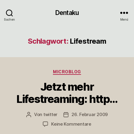
Dentaku
Suchen
Menü
Schlagwort:
Lifestream
Kategorien
MICROBLOG
Jetzt mehr
Lifestreaming: http…
Von
twitter
26. Februar 2009
Beitragsautor
Veröffentlichungsdatum
zu
Keine Kommentare
Jetzt