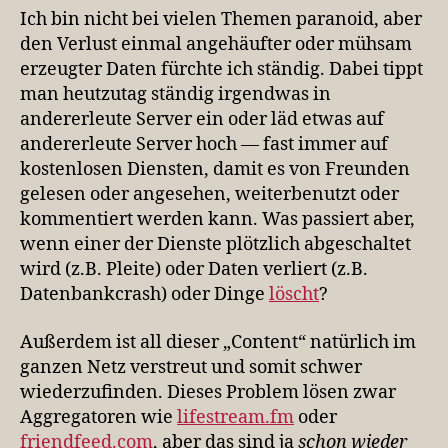
3:
Ich bin nicht bei vielen Themen paranoid, aber
Lifestreaming
den Verlust einmal angehäufter oder mühsam
hier
erzeugter Daten fürchte ich ständig. Dabei tippt
man heutzutag ständig irgendwas in
andererleute Server ein oder läd etwas auf
andererleute Server hoch — fast immer auf
kostenlosen Diensten, damit es von Freunden
gelesen oder angesehen, weiterbenutzt oder
kommentiert werden kann. Was passiert aber,
wenn einer der Dienste plötzlich abgeschaltet
wird (z.B. Pleite) oder Daten verliert (z.B.
Datenbankcrash) oder Dinge
löscht
?
Außerdem ist all dieser „Content“ natürlich im
ganzen Netz verstreut und somit schwer
wiederzufinden. Dieses Problem lösen zwar
Aggregatoren wie
lifestream.fm
oder
friendfeed.com
, aber das sind ja
schon wieder