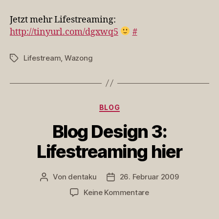
mehr
Lifestreaming:
Jetzt mehr Lifestreaming:
http…
http://tinyurl.com/dgxwq5
#
Lifestream
,
Wazong
Schlagwörter
Kategorien
BLOG
Blog Design 3:
Lifestreaming hier
Von
dentaku
26. Februar 2009
Beitragsautor
Veröffentlichungsdatum
zu
Keine Kommentare
Blog
Design