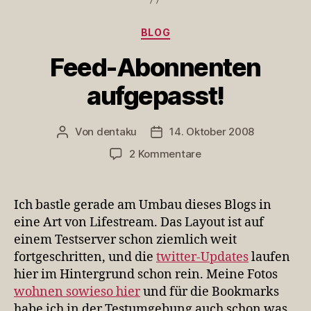
Kategorien
BLOG
Feed-Abonnenten
aufgepasst!
Von
dentaku
14. Oktober 2008
Beitragsautor
Veröffentlichungsdatum
zu
2 Kommentare
Feed-
Abonnenten
aufgepasst!
Ich bastle gerade am Umbau dieses Blogs in
eine Art von Lifestream. Das Layout ist auf
einem Testserver schon ziemlich weit
fortgeschritten, und die
twitter-Updates
laufen
hier im Hintergrund schon rein. Meine Fotos
wohnen sowieso hier
und für die Bookmarks
habe ich in der Testumgebung auch schon was