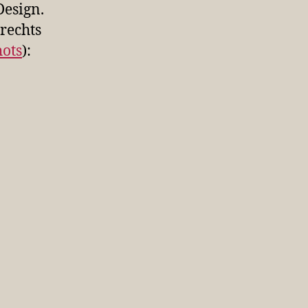
Design.
rechts
ots
):