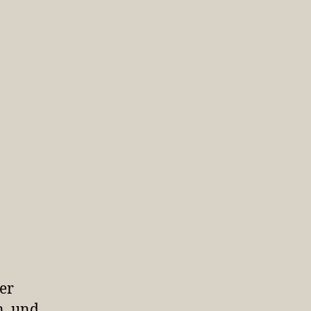
er
, und