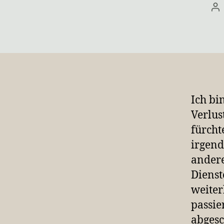
Be
Ich bi
Verlus
fürcht
irgend
andere
Dienst
weite
passie
abgesch