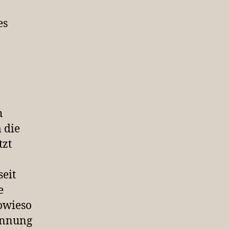
es
h
 die
tzt
eit
e
sowieso
rennung