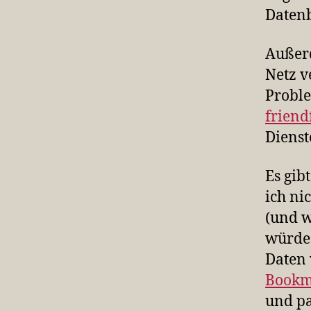
Daten
Außerd
Netz v
Probl
friend
Dienste
Es gib
ich ni
(und w
würde
Daten 
Bookm
und pa