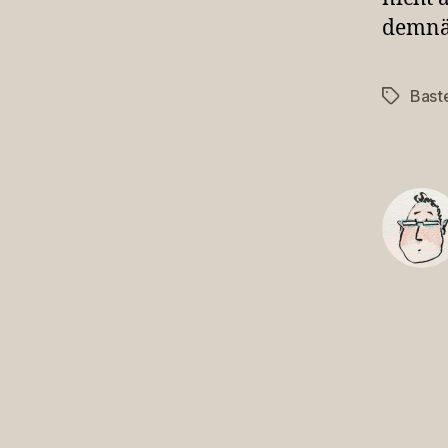
demnäc
Bast
Schlagwö