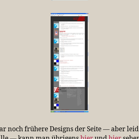
ar noch frühere Designs der Seite — aber leid
alle — kann man übrigens
hier
und
hier
sehen