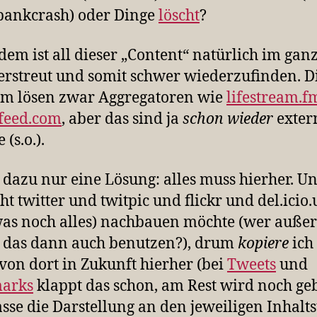
bankcrash) oder Dinge
löscht
?
em ist all dieser „Content“ natürlich im gan
erstreut und somit schwer wiederzufinden. D
em lösen zwar Aggregatoren wie
lifestream.f
feed.com
, aber das sind ja
schon wieder
exter
 (s.o.).
t dazu nur eine Lösung: alles muss hierher. U
cht twitter und twitpic und flickr und del.icio.
as noch alles) nachbauen möchte (wer außer
 das dann auch benutzen?), drum
kopiere
ich
von dort in Zukunft hierher (bei
Tweets
und
arks
klappt das schon, am Rest wird noch ge
sse die Darstellung an den jeweiligen Inhalt