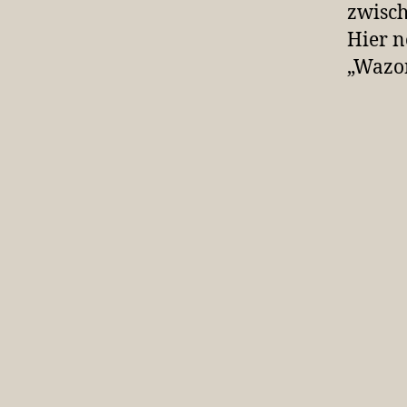
zwisch
Hier n
„Wazon