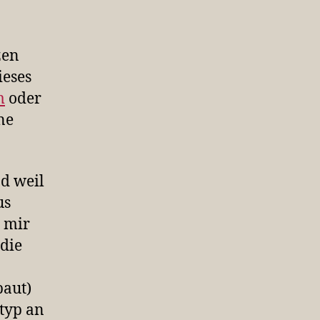
zen
ieses
m
oder
ne
nd weil
us
 mir
 die
baut)
styp an