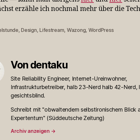
hst erzähle ich nochmal mehr über die Tech
elstunde
,
Design
,
Lifestream
,
Wazong
,
WordPress
rter
Von dentaku
Site Reliability Engineer, Internet-Ureinwohner,
Infrastrukturbetreiber, halb 23-Nerd halb 42-Nerd, l
gesichtsblind.
Schreibt mit "obwaltendem selbstironischem Blick a
Expertentum" (Süddeutsche Zeitung)
Archiv anzeigen
→