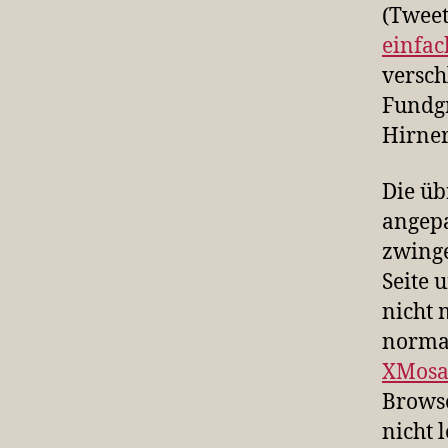
(Tweet
einfac
versch
Fundg
Hirner
Die üb
angepa
zwinge
Seite u
nicht 
norma
XMosa
Browse
nicht 