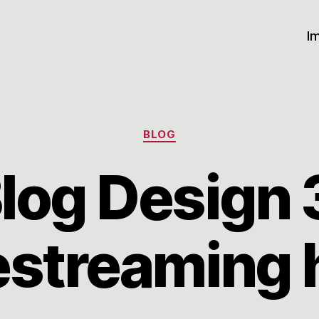
I
Kategorien
BLOG
log Design 
estreaming 