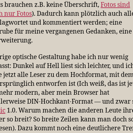
s brauchen z.B. keine Überschrift,
Fotos sind
h nur Fotos
). Dadurch kann plötzlich auch all
lagwortet und kommentiert werden; eine
rube für meine vergangenen Gedanken, eine
weiterung.
rige optische Gestaltung habe ich nur wenig
sst: Dunkel auf Hell liest sich leichter, und ic
 jetzt alle Leser zu dem Hochformat, mit dem
rsprünglich entworfen ist (Ich weiß, das ist je
mehr modern, aber mein Browser hat
lerweise DIN-Hochkant-Format — und zwar s
ic
1.0. Warum machen die anderen Leute ihr
r so breit? So breite Zeilen kann man doch 
lesen). Dazu kommt noch eine deutlichere T