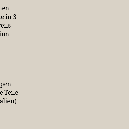
hen
e in 3
eils
sion
ppen
e Teile
alien).