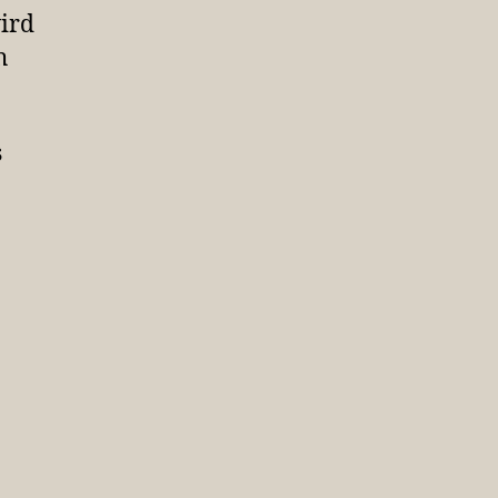
ird
h
s