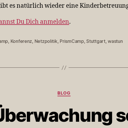
ibt es natürlich wieder eine Kinderbetreuun
annst Du Dich anmelden
.
amp
,
Konferenz
,
Netzpolitik
,
PrismCamp
,
Stuttgart
,
wastun
rter
Kategorien
BLOG
Überwachung se