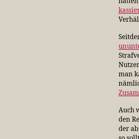
hatten
kassie
Verhäl
Seitde
ununt
Strafv
Nutzen
man ka
nämli
Zusa
Auch w
den Re
der ab
so sol