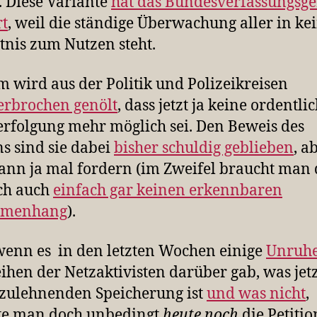
. Diese Variante
hat das Bundesverfassungsge
rt
, weil die ständige Überwachung aller in k
tnis zum Nutzen steht.
m wird aus der Politik und Polizeikreisen
erbrochen genölt
, dass jetzt ja keine ordentli
erfolgung mehr möglich sei. Den Beweis des
s sind sie dabei
bisher schuldig geblieben
, a
nn ja mal fordern (im Zweifel braucht man
ch auch
einfach gar keinen erkennbaren
mmenhang
).
enn es in den letzten Wochen einige
Unruh
ihen der Netzaktivisten darüber gab, was jetz
zulehnenden Speicherung ist
und was nicht
,
lte man doch unbedingt
heute noch
die Petitio