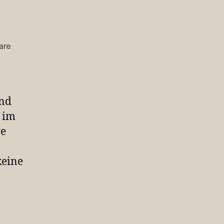
zu
are
PrismCamp
2
und
 im
re
keine