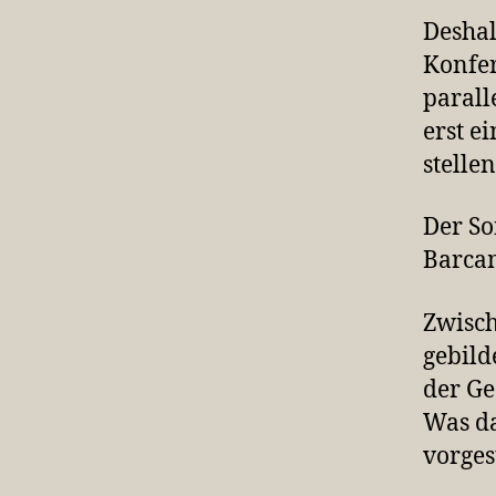
Deshal
Konfer
parall
erst e
stelle
Der So
Barcam
Zwisc
gebild
der Ge
Was da
vorges