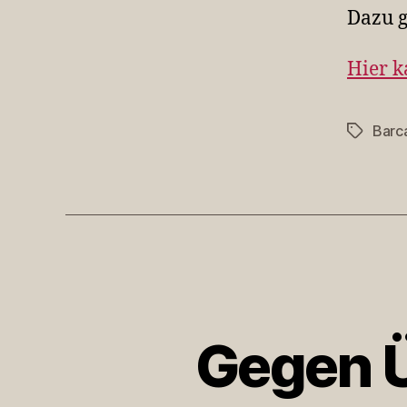
Dazu g
Hier k
Barc
Schlagwö
Gegen 