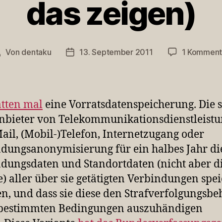
das zeigen)
Von
dentaku
13. September 2011
1 Komment
Beitragsautor
Veröffentlichungsdatum
tten mal
eine Vorratsdatenspeicherung. Die s
nbieter von Telekommunikationsdienstleist
ail, (Mobil-)Telefon, Internetzugang oder
dungsanonymisierung für ein halbes Jahr di
dungsdaten und Standortdaten (nicht aber d
e) aller über sie getätigten Verbindungen spe
n, und dass sie diese den Strafverfolgungsb
 bestimmten Bedingungen auszuhändigen