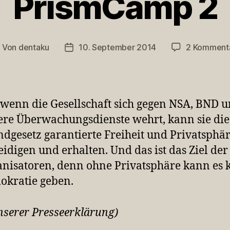
PrismCamp 2
Von
dentaku
10. September 2014
2 Komment
eitragsautor
Veröffentlichungsdatum
wenn die Gesellschaft sich gegen NSA, BND 
re Überwachungsdienste wehrt, kann sie die
dgesetz garantierte Freiheit und Privatsphä
eidigen und erhalten. Und das ist das Ziel der
nisatoren, denn ohne Privatsphäre kann es 
kratie geben.
nserer Presseerklärung)