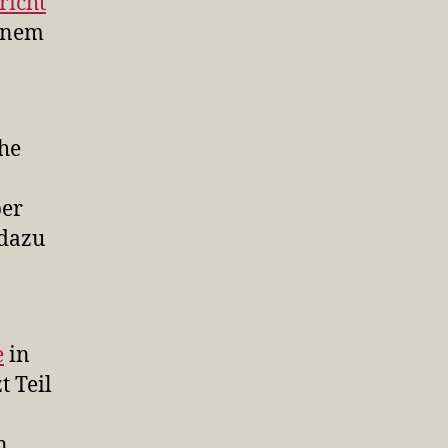
richt
einem
che
ber
 dazu
e
in
t Teil
n