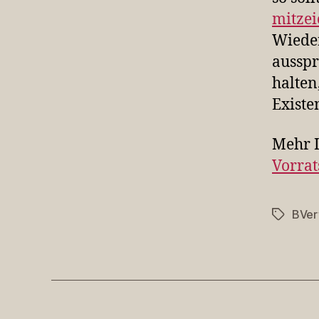
mitze
Wieder
ausspr
halten
Existe
Mehr I
Vorrat
BVer
Schlagwö