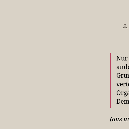
B
Nur 
ande
Grun
vert
Orga
Demo
(aus u