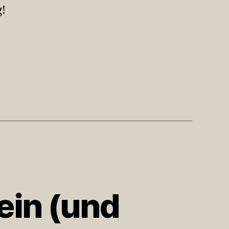
g!
in (und