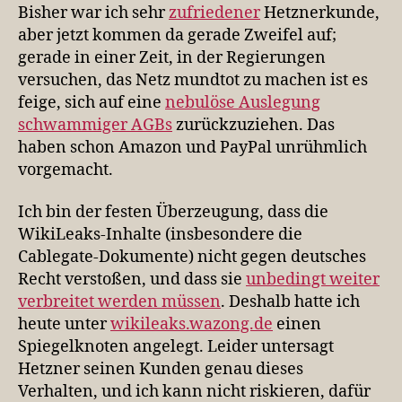
Zweifel
Bisher war ich sehr
zufriedener
Hetznerkunde,
über
aber jetzt kommen da gerade Zweifel auf;
ein
gerade in einer Zeit, in der Regierungen
Kundenverhältnis)
versuchen, das Netz mundtot zu machen ist es
feige, sich auf eine
nebulöse Auslegung
schwammiger AGBs
zurückzuziehen. Das
haben schon Amazon und PayPal unrühmlich
vorgemacht.
Ich bin der festen Überzeugung, dass die
WikiLeaks-Inhalte (insbesondere die
Cablegate-Dokumente) nicht gegen deutsches
Recht verstoßen, und dass sie
unbedingt weiter
verbreitet werden müssen
. Deshalb hatte ich
heute unter
wikileaks.wazong.de
einen
Spiegelknoten angelegt. Leider untersagt
Hetzner seinen Kunden genau dieses
Verhalten, und ich kann nicht riskieren, dafür