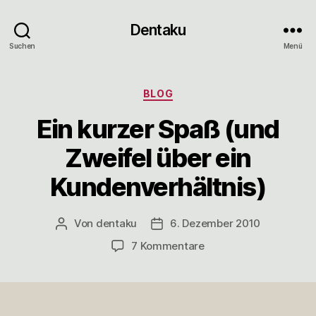
Dentaku
Suchen
Menü
Kategorien
BLOG
Ein kurzer Spaß (und
Zweifel über ein
Kundenverhältnis)
Von
dentaku
6. Dezember 2010
Beitragsautor
Veröffentlichungsdatum
zu
7 Kommentare
Ein
kurzer
Spaß
(und