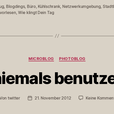
ug
,
Blogdings
,
Büro
,
Kühlschrank
,
Netzwerkumgebung
,
Stadt
rter
vorlesen
,
Wie klingt Dein Tag
Kategorien
MICROBLOG
PHOTOBLOG
iemals benutze
Von
twitter
21. November 2012
Keine Kommen
itragsautor
Veröffentlichungsdatum