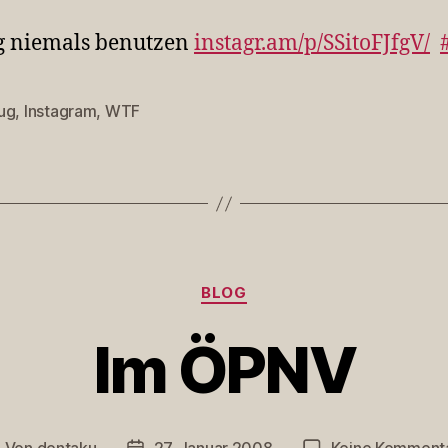
g niemals benutzen
instagr.am/p/SSitoFJfgV/
ug
,
Instagram
,
WTF
rter
Kategorien
BLOG
Im ÖPNV
Von
dentaku
27. Januar 2008
Keine Komment