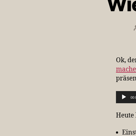
Wie
Ok, de
mach
präsen
Audio-Player
00:
Heute 
Eins