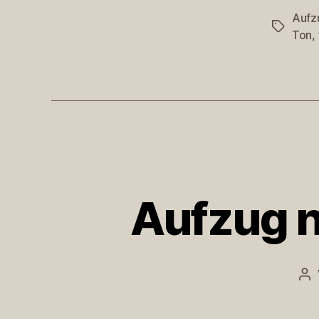
Aufz
Schlagwö
Ton
,
Aufzug n
Be