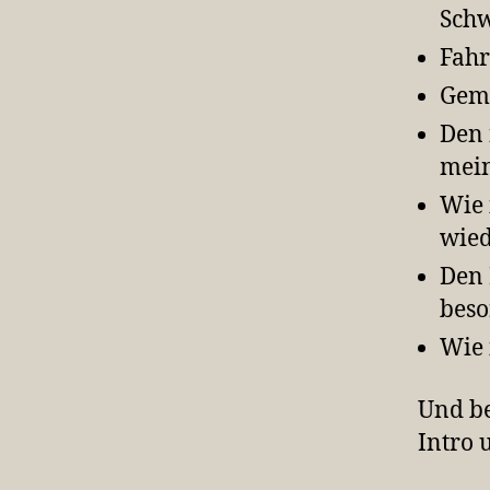
Schw
Fahr
Gemu
Den 
mein
Wie 
wied
Den 
bes
Wie 
Und be
Intro 