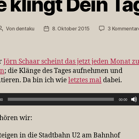
 klingt Dein Tag
Von
dentaku
8. Oktober 2015
3 Kommentar
Beitragsautor
Veröffentlichungsdatum
r
Jörn Schaar scheint das jetzt jeden Monat z
en
; die Klänge des Tages aufnehmen und
tieren. Da bin ich wie
letztes mal
dabei.
00
00:00
hören wir:
teigen in die Stadtbahn U2 am Bahnhof