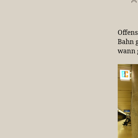
B
Offens
Bahn g
wann g