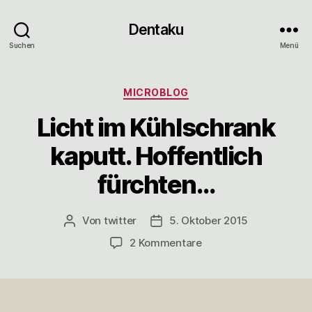
Dentaku
Suchen
Menü
Kategorien
MICROBLOG
Licht im Kühlschrank
kaputt. Hoffentlich
fürchten…
Von
twitter
5. Oktober 2015
Beitragsautor
Veröffentlichungsdatum
zu
2 Kommentare
Licht
im
Kühlschrank
kaputt.