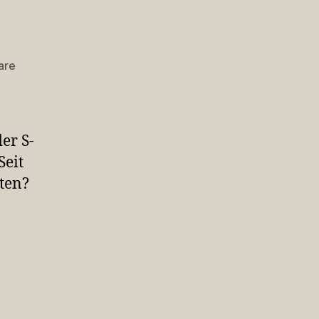
zu
are
Im
ÖPNV
er S-
Seit
ten?