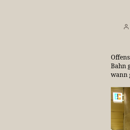
B
Offens
Bahn g
wann g