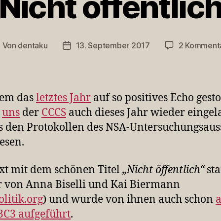
Nicht öffentlic
Von
dentaku
13. September 2017
2 Komment
eitragsautor
Veröffentlichungsdatum
em das
letztes Jahr
auf so positives Echo gest
t
uns
der
CCCS
auch dieses Jahr wieder eingel
 den Protokollen des NSA-Untersuchungsaus
esen.
xt mit dem schönen Titel
„Nicht öffentlich“
st
 von Anna Biselli und Kai Biermann
litik.org
) und wurde von ihnen auch schon
a
C3 aufgeführt
.