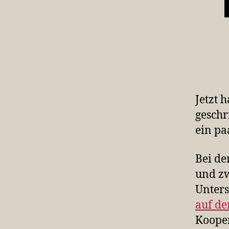
Jetzt 
geschr
ein pa
Bei de
und zw
Unters
auf d
Koope