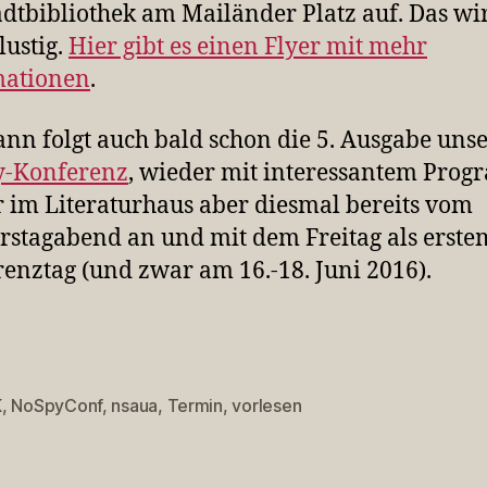
adtbibliothek am Mailänder Platz auf. Das wi
lustig.
Hier gibt es einen Flyer mit mehr
mationen
.
nn folgt auch bald schon die 5. Ausgabe uns
y-Konferenz
, wieder mit interessantem Pro
 im Literaturhaus aber diesmal bereits vom
stagabend an und mit dem Freitag als erste
enztag (und zwar am 16.-18. Juni 2016).
K
,
NoSpyConf
,
nsaua
,
Termin
,
vorlesen
rter