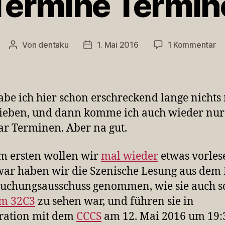
Termine Termin
zu
Von
dentaku
1. Mai 2016
1 Kommentar
Beitragsautor
Veröffentlichungsdatum
Te
Te
habe ich hier schon erschreckend lange nicht
ieben, und dann komme ich auch wieder nur
ar Terminen. Aber na gut.
m ersten wollen wir
mal wieder
etwas vorles
ar haben wir die Szenische Lesung aus dem
uchungsausschuss genommen, wie sie auch 
em 32C3
zu sehen war, und führen sie in
ration mit dem
CCCS
am 12. Mai 2016 um 19: