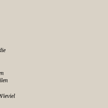
die
en
ilen
Wieviel