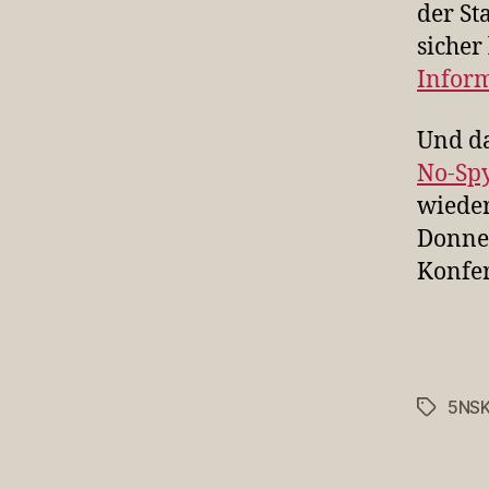
der St
sicher 
Infor
Und da
No-Sp
wieder
Donner
Konfer
5NS
Schlagwö