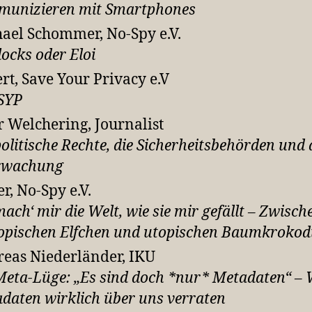
unizieren mit Smartphones
ael Schommer, No-Spy e.V.
ocks oder Eloi
rt, Save Your Privacy e.V
SYP
r Welchering, Journalist
politische Rechte, die Sicherheitsbehörden und 
rwachung
er, No-Spy e.V.
mach‘ mir die Welt, wie sie mir gefällt – Zwisch
opischen Elfchen und utopischen Baumkrokod
eas Niederländer, IKU
Meta-Lüge: „Es sind doch *nur* Metadaten“ – 
daten wirklich über uns verraten