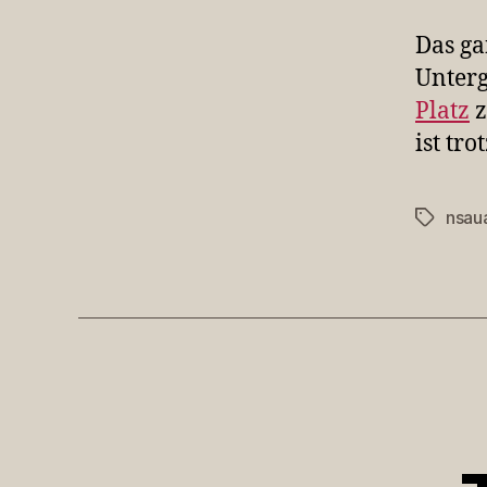
Das ga
Unterg
Platz
z
ist tro
nsau
Schlagwö