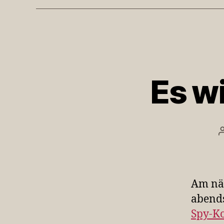
Es w
Am nä
abends
Spy-K