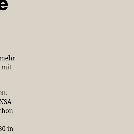
e
rmine
rmine
s mehr
 mit
en;
 NSA-
schon
30 in