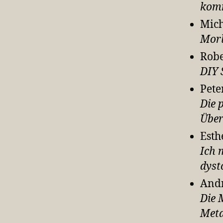
komm
Mich
Morl
Robe
DIY 
Pete
Die 
Übe
Esth
Ich 
dyst
Andr
Die 
Meta