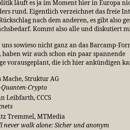
litik läuft es ja im Moment hier in Europa ni
ers rund. Eigentlich verzeichnet das freie In
Rückschlag nach dem anderen, es gibt also g
chsbedarf. Kommt also alle und diskutiert mi
 uns sowieso nicht ganz an das Barcamp-For
, haben wir auch schon ein paar spannende
ge vorausgeplant, die ich hier ankündigen k
s Mache, Struktur AG
-Quanten-Crypto
an Leibfarth, CCCS
nets
itz Tremmel, MTMedia
ll never walk alone: Sicher und anonym