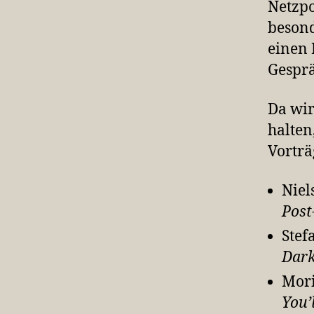
Netzpo
besond
einen 
Gesprä
Da wir
halten
Vorträ
Niel
Post
Stef
Dark
Mor
You’