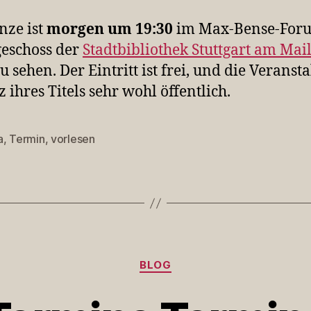
nze ist
morgen um 19:30
im Max-Bense-For
eschoss der
Stadtbibliothek Stuttgart am Mai
u sehen. Der Eintritt ist frei, und die Veranst
tz ihres Titels sehr wohl öffentlich.
a
,
Termin
,
vorlesen
rter
Kategorien
BLOG