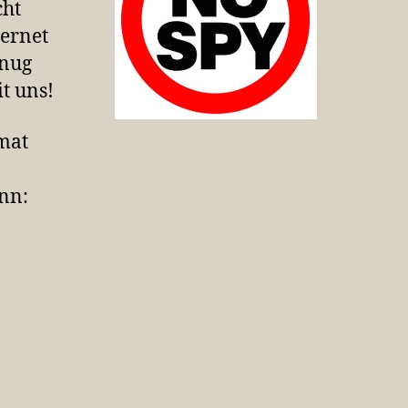
cht
ternet
enug
t uns!
mat
ann: