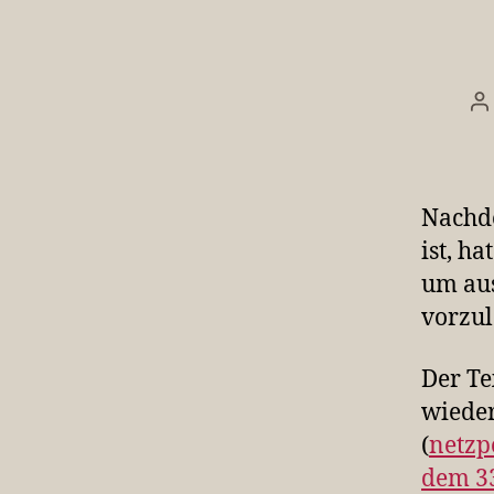
B
Nachd
ist, ha
um aus
vorzul
Der Te
wieder
(
netzpo
dem 33