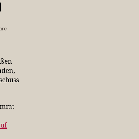
h
zu
are
Nicht
öffentlich
oßen
aden,
schuss
ammt
uf