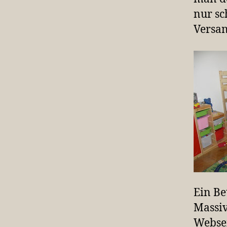
nur sc
Versan
Ein Be
Massiv
Websei