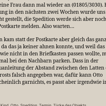
eine Frau dann mal wieder an (01805/3030). 
ung in den nächsten zwei Wochen wurde uns
ht gestellt, die Spedition werde sich aber noc
Postkarte melden. Also warten…
n kam statt der Postkarte aber gleich das ganz
da das ja keiner ahnen konnte, und weil das 
wie nicht in den Briefkasten passen wollte, 
tmal bei den Nachbarn parken. Dass in der
anleitung der Abstand zwischen den Latten 
rosts falsch angegeben war, dafür kann Otto
heinlich garnichts, es passt aber irgendwie i
,
Kind
,
Otto
,
Spedition
,
Termin
,
Tücke des Objekts
rter