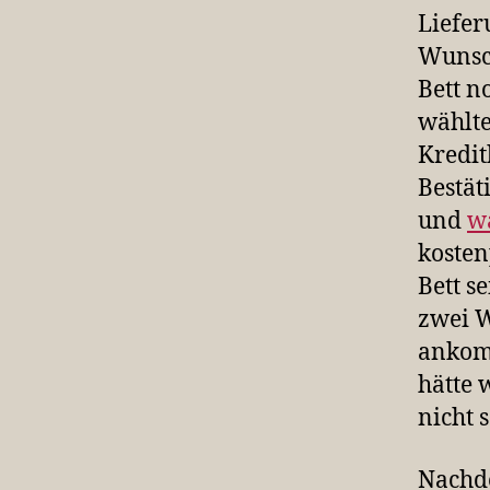
Liefer
Wunsch
Bett n
wählte
Kredit
Bestät
und
w
kosten
Bett se
zwei W
ankom
hätte 
nicht 
Nachde