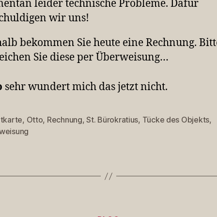
ntan leider technische Probleme. Dafür
chuldigen wir uns!
alb bekommen Sie heute eine Rechnung. Bitt
eichen Sie diese per Überweisung…
o
sehr wundert mich das jetzt nicht.
itkarte
,
Otto
,
Rechnung
,
St. Bürokratius
,
Tücke des Objekts
,
rter
weisung
Kategorien