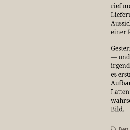
rief m
Liefer
Aussic
einer 
Gester
— und 
irgend
es ers
Aufbau
Latten
wahrsc
Bild.
Bett
Schlagwö