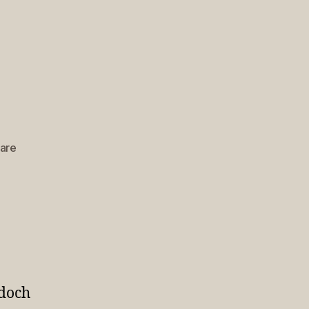
zu
are
Otto
2
edoch