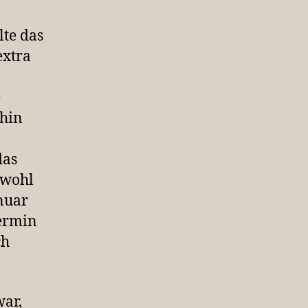
lte das
extra
e
 hin
das
e wohl
nuar
ermin
ch
war,