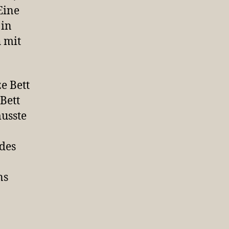
Eine
 in
h mit
e Bett
Bett
musste
des
ns