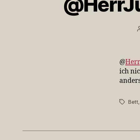
@HerrJun
@
Herr
ich ni
ander
Bett
Schlagwö