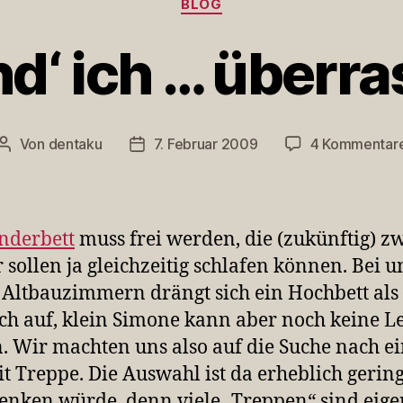
BLOG
ind‘ ich … überr
Von
dentaku
7. Februar 2009
4 Kommentar
Beitragsautor
Veröffentlichungsdatum
nderbett
muss frei werden, die (zukünftig) z
 sollen ja gleichzeitig schlafen können. Bei 
Altbauzimmern drängt sich ein Hochbett als 
ch auf, klein Simone kann aber noch keine L
n. Wir machten uns also auf die Suche nach 
it Treppe. Die Auswahl ist da erheblich gering
nken würde, denn viele „Treppen“ sind eige