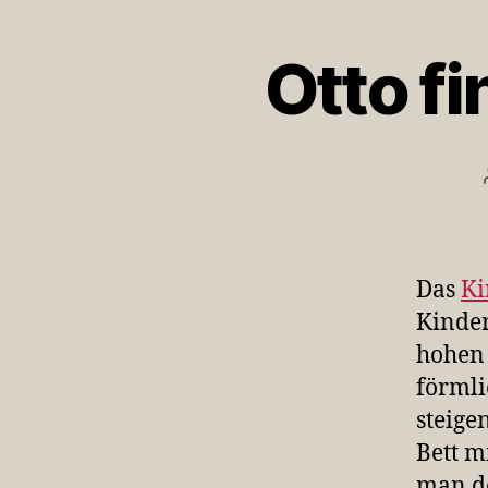
Otto f
Das
Ki
Kinder
hohen 
förmli
steige
Bett m
man de