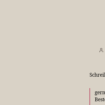
Be
Schrei
gern
Best