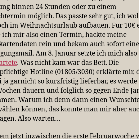
ung binnen 24 Stunden oder zu einem
termin möglich. Das passte sehr gut, ich wol
och im Weihnachtsurlaub aufbauen. Für 10€ 
 ich mir also einen Termin, hackte meine
kartendaten rein und bekam auch sofort ein
igungsmail. Am 8. Januar setzte ich mich also
artete
. Was nicht kam war das Bett. Die
pflichtige Hotline (01805/3030) erklärte mir, 
i ja garnicht so kurzfristig lieferbar, es werd
ochen dauern und folglich so gegen Ende Ja
men. Warum ich denn dann einen Wunscht
wählen können, das konnte man mir aber au
sagen. Also warten…
m jetzt inzwischen die erste Februarwoche 