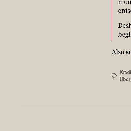
mome
ents
Desh
begl
Also
s
Kred
Schlagwö
Über