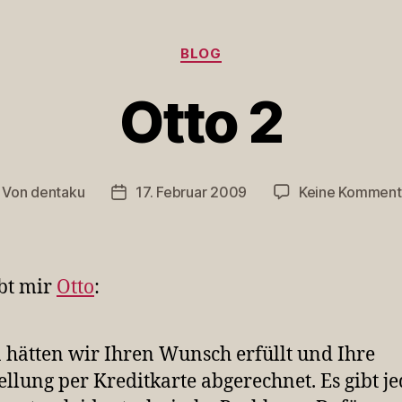
Kategorien
BLOG
Otto 2
Von
dentaku
17. Februar 2009
Keine Komment
itragsautor
Veröffentlichungsdatum
bt mir
Otto
:
 hätten wir Ihren Wunsch erfüllt und Ihre
ellung per Kreditkarte abgerechnet. Es gibt j