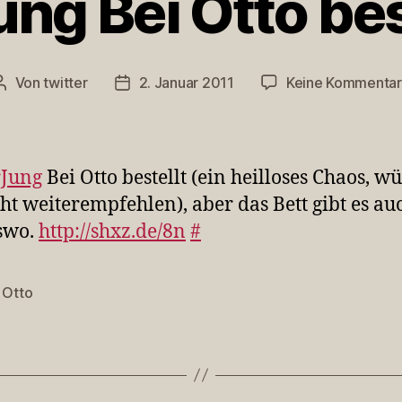
g Bei Otto bes
Von
twitter
2. Januar 2011
Keine Kommenta
Beitragsautor
Veröffentlichungsdatum
Jung
Bei Otto bestellt (ein heilloses Chaos, w
cht weiterempfehlen), aber das Bett gibt es au
swo.
http://shxz.de/8n
#
,
Otto
rter