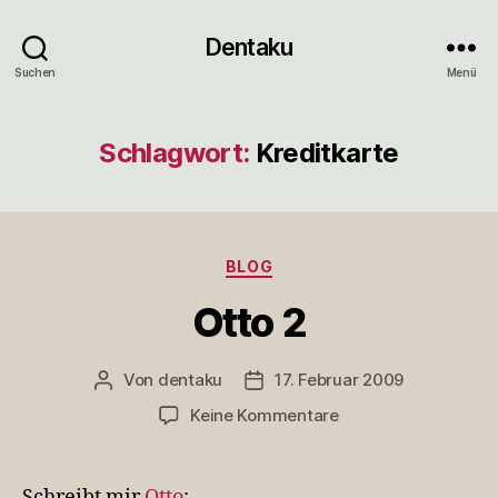
Dentaku
Suchen
Menü
Schlagwort:
Kreditkarte
Kategorien
BLOG
Otto 2
Von
dentaku
17. Februar 2009
Beitragsautor
Veröffentlichungsdatum
zu
Keine Kommentare
Otto
2
Schreibt mir
Otto
: