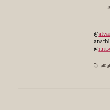
@
alva
ansch
@
mus
pl0g
Schlagwö