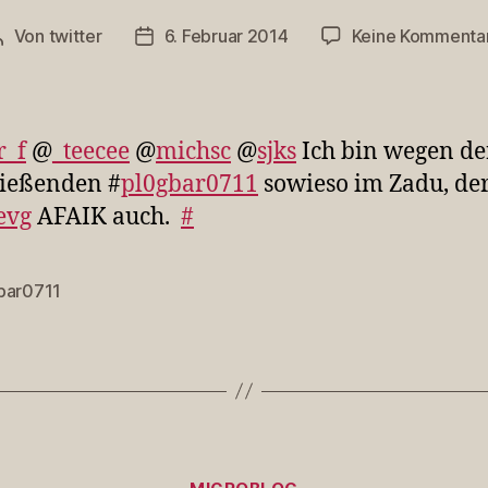
Von
twitter
6. Februar 2014
Keine Kommenta
Beitragsautor
Veröffentlichungsdatum
r_f
@
_teecee
@
michsc
@
sjks
Ich bin wegen de
ließenden #
pl0gbar0711
sowieso im Zadu, de
evg
AFAIK auch.
#
bar0711
rter
Kategorien