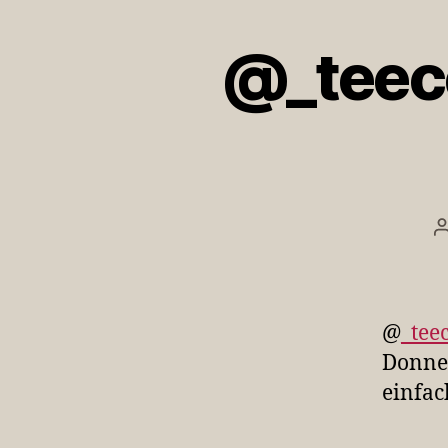
@_teec
@
_tee
Donner
einfac