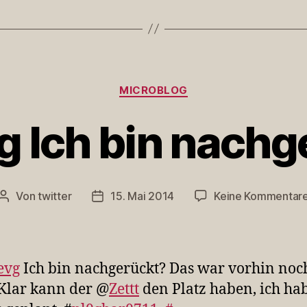
Kategorien
MICROBLOG
Ich bin nachg
Von
twitter
15. Mai 2014
Keine Kommentar
Beitragsautor
Veröffentlichungsdatum
evg
Ich bin nachgerückt? Das war vorhin noc
 Klar kann der @
Zettt
den Platz haben, ich hab