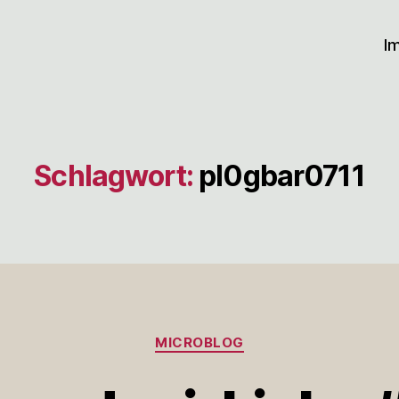
I
Schlagwort:
pl0gbar0711
Kategorien
MICROBLOG