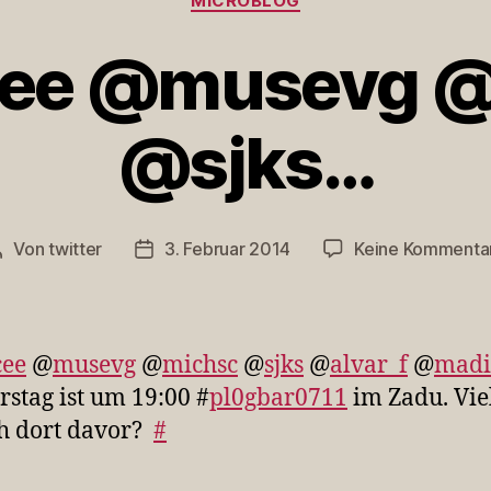
MICROBLOG
ee @musevg 
@sjks…
Von
twitter
3. Februar 2014
Keine Kommenta
Beitragsautor
Veröffentlichungsdatum
cee
@
musevg
@
michsc
@
sjks
@
alvar_f
@
madi
stag ist um 19:00 #
pl0gbar0711
im Zadu. Viel
h dort davor?
#