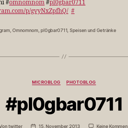
i #
omnomnom
#
pl0gbar0711
gram.com/p/gvyNxZpfhQ/
#
agram
,
Omnomnom
,
pl0gbar0711
,
Speisen und Getränke
rter
Kategorien
MICROBLOG
PHOTOBLOG
#pl0gbar0711
Von
twitter
15. November 2013
Keine Kommen
itragsautor
Veröffentlichungsdatum