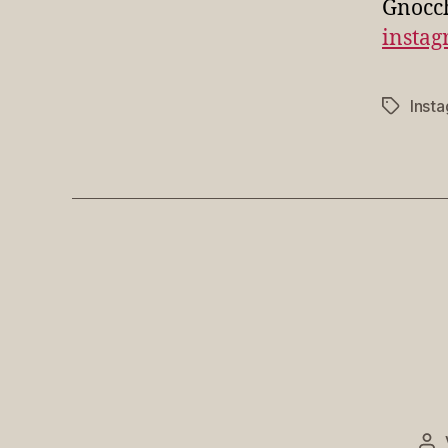
Gnocch
insta
Inst
Schlagwö
Be