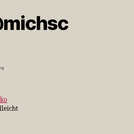
@michsc
zu
re
@_teecee
@musevg
@michsc
@sjks…
ko
leicht