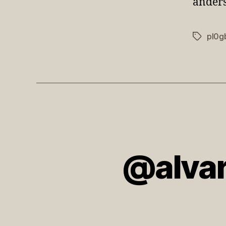
anders
pl0g
Schlagwö
@alvar