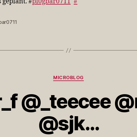
 geplant. #
pl0gbar0711
#
bar0711
rter
Kategorien
MICROBLOG
_f @_teecee @
@sjk…