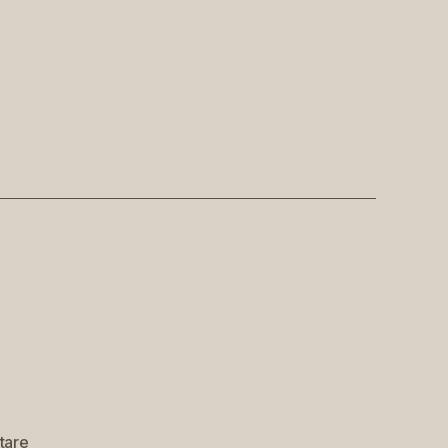
zu
tare