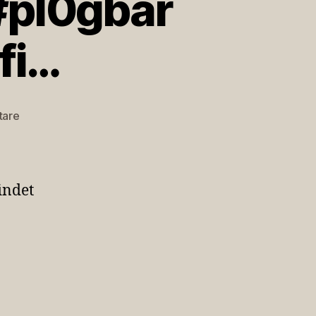
#pl0gbar
fi…
zu
tare
RT
@spacedani:
Liebe
#pl0gbar
indet
Freunde.
Am
15.9.
fi…