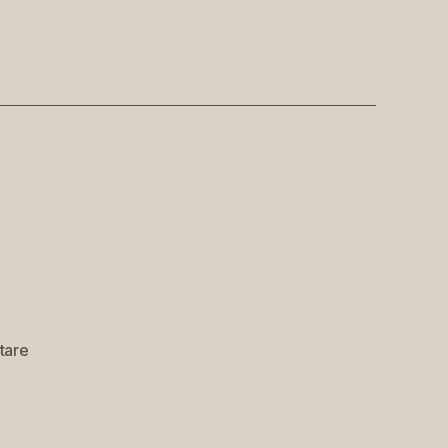
zu
tare
Gnocchi