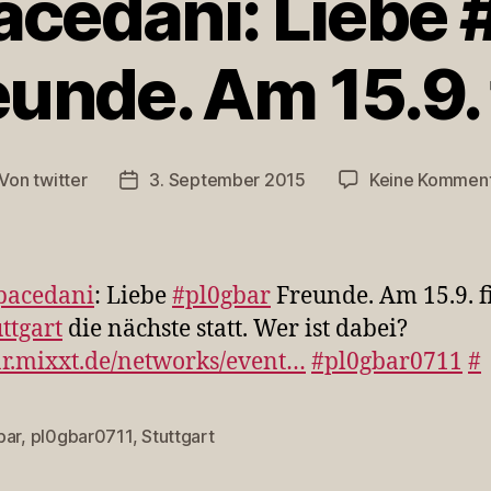
cedani: Liebe 
eunde. Am 15.9. 
Von
twitter
3. September 2015
Keine Kommen
itragsautor
Veröffentlichungsdatum
pacedani
: Liebe
#pl0gbar
Freunde. Am 15.9. f
ttgart
die nächste statt. Wer ist dabei?
r.mixxt.de/networks/event…
#pl0gbar0711
#
bar
,
pl0gbar0711
,
Stuttgart
rter