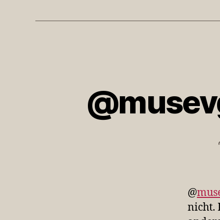
@musevg 
@
mus
nicht.