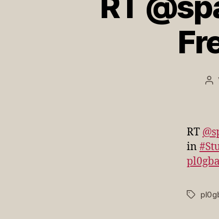
RT @spa
Fr
Be
RT
@s
in
#Stu
pl0gba
pl0g
Schlagwö