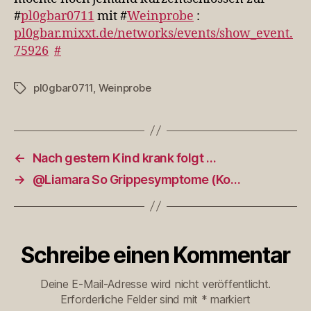
#
pl0gbar0711
mit #
Weinprobe
:
pl0gbar.mixxt.de/networks/events/show_event.
75926
#
pl0gbar0711
,
Weinprobe
Schlagwörter
←
Nach gestern Kind krank folgt …
→
@Liamara So Grippesymptome (Ko…
Schreibe einen Kommentar
Deine E-Mail-Adresse wird nicht veröffentlicht.
Erforderliche Felder sind mit
*
markiert