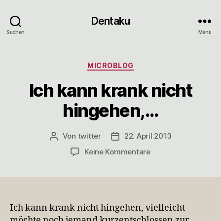
Dentaku
Suchen
Menü
Kategorien
MICROBLOG
Ich kann krank nicht
hingehen,…
Von
twitter
22. April 2013
Beitragsautor
Veröffentlichungsdatum
zu
Keine Kommentare
Ich
kann
krank
nicht
hingehen,
Ich kann krank nicht hingehen, vielleicht
…
möchte noch jemand kurzentschlossen zur