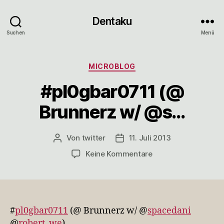
Dentaku
Suchen
Menü
Kategorien
MICROBLOG
#pl0gbar0711 (@
Brunnerz w/ @s…
Von
twitter
11. Juli 2013
Beitragsautor
Veröffentlichungsdatum
zu
Keine Kommentare
#pl0gbar0711
(@
Brunnerz
w/
@s…
#
pl0gbar0711
(@ Brunnerz w/ @
spacedani
@
robert_we
)