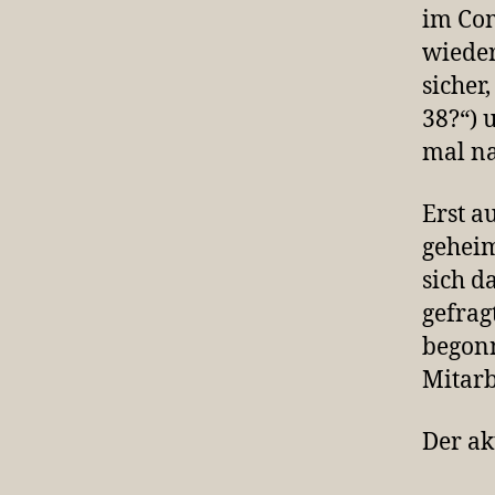
im Com
wieder
sicher
38?“) 
mal na
Erst a
geheim
sich d
gefrag
begonn
Mitar
Der akt