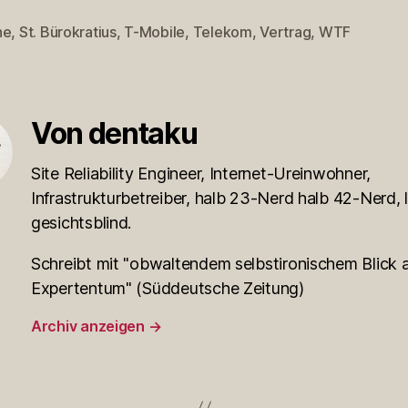
ne
,
St. Bürokratius
,
T-Mobile
,
Telekom
,
Vertrag
,
WTF
rter
Von dentaku
Site Reliability Engineer, Internet-Ureinwohner,
Infrastrukturbetreiber, halb 23-Nerd halb 42-Nerd, l
gesichtsblind.
Schreibt mit "obwaltendem selbstironischem Blick a
Expertentum" (Süddeutsche Zeitung)
Archiv anzeigen
→