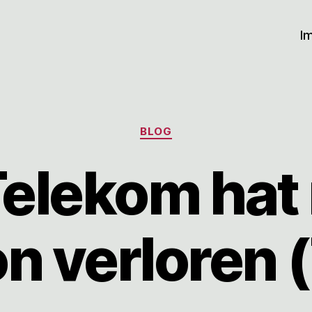
I
Kategorien
BLOG
Telekom hat
n verloren (