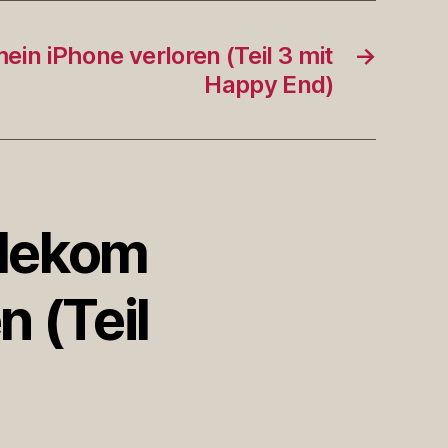
ein iPhone verloren (Teil 3 mit
→
Happy End)
elekom
n (Teil