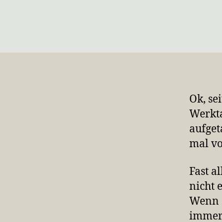
Ok, se
Werkta
aufget
mal vo
Fast a
nicht 
Wenn
immer 