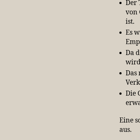
Der 
von 
ist.
Es w
Empf
Da d
wird
Das 
Verk
Die 
erwa
Eine s
aus.