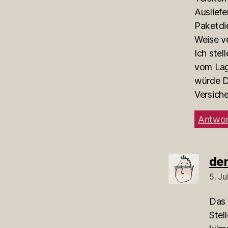
Ausliefe
Paketdie
Weise ve
Ich stel
vom Lag
würde D
Versich
Antwor
de
5. J
Das 
Stel