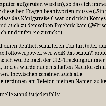
puter aufgerufen werden), so dass ich imme
 dieselben Fragen beantworten musste („Sind
, dass das Königstraße 6 war und nicht König
und auch zu demselben Ergebnis kam („Wir s
ch und rufen Sie zurück.“).
uf einen deutlich schärferen Ton hin (oder du
e Followerpower, wer weiß das schon?) ände
as: ich wurde nach der GLS-Trackingnummer
t, und es wurde mit ernsthaften Nachforsch
en. Inzwischen scheinen auch alle
beiter:innen am Telefon meinen Namen zu k
uelle Stand ist jedenfalls: