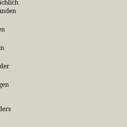
ächlich
wunden
en
en
 der
gen
ders