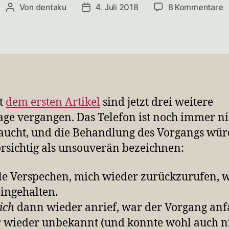
z
Von
dentaku
4. Juli 2018
8 Kommentare
Beitragsautor
Veröffentlichungsdatum
D
T
h
m
T
v
(
it
dem ersten Artikel
sind jetzt drei weitere
2
ge vergangen. Das Telefon ist noch immer ni
aucht, und die Behandlung des Vorgangs wür
rsichtig als unsouverän bezeichnen:
lle Verspechen, mich wieder zurückzurufen,
eingehalten.
ich
dann wieder anrief, war der Vorgang anf
wieder unbekannt (und konnte wohl auch n