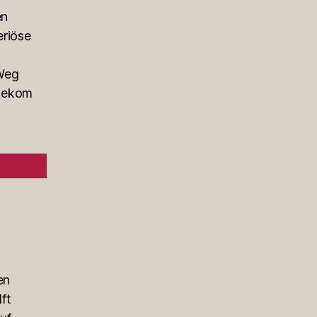
en
eriöse
 Weg
elekom
en
ft