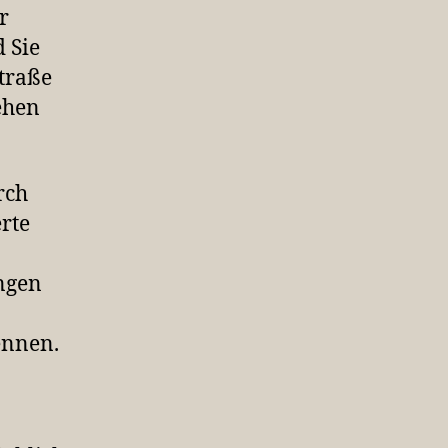
r
 Sie
straße
ehen
rch
rte
ungen
ennen.