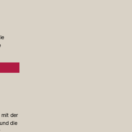
ie
e
 mit der
 und die
r