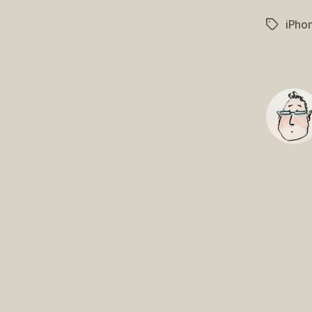
iPho
Schlagwö